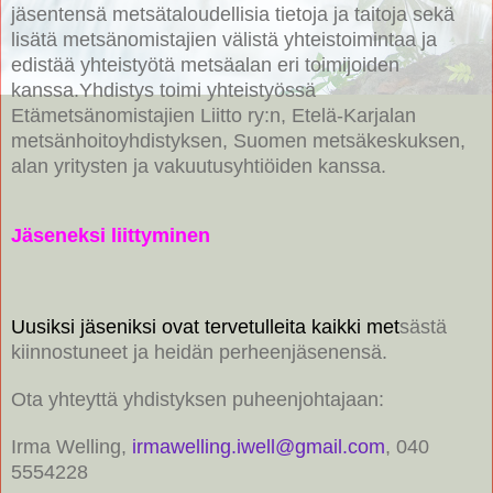
jäsentensä
metsätaloudellisia tietoja ja taitoja sekä
lisätä metsänomistajien välistä yhteistoimintaa ja
edistää yhteistyötä metsäalan eri toimijoiden
kanssa.
Yhdistys toimi yhteistyössä
Etämetsänomistajien Liitto ry:n, Etelä-Karjalan
metsänhoitoyhdistyksen, Suomen metsäkeskuksen,
alan yritysten ja vakuutusyhtiöiden kanssa.
Jäseneksi liittyminen
Uusiksi jäseniksi ovat tervetulleita kaikki met
sä
stä
kiinno
stuneet
ja heidän perheenjäsenensä.
Ota yhteyttä yhdistyksen puheenjohtajaan:
Irma Welling,
irmawelling.iwell@gmail.com
, 040
5554228