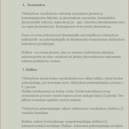
4.
Jäsenmaksu
Yhdistyksen vuosikokous vahvistaa varsinaisten jäsenten ja
kannattajajäsenten liittymis- ja jäsenmaksun suuruuden, kummallekin
jäsenryhmälle erikseen, maksutavan ja – ajan. Jäseneksi ilmoittautumisvuosi
on vapaa jäsenmaksusta. Kunniajäsenet eivät suorita jäsenmaksua.
Jäsen voi erota yhdistyksestä ilmoittamalla siitä kirjallisesti yhdistyksen
hallitukselle
tai puheenjohtajalle tai ilmoittamalla eroamisestaan yhdistyksen
kokouksen pöytäkirjaan.
Hallitus
voi erottaa jäsenen, joka on toiminut yhdistyksen sääntöjen,
tarkoitusperien tai edun vastaisesti tai jättänyt jäsenmaksunsa maksamatta
kahtena perättäisenä vuotena.
5. Hallitus
Yhdistyksen asioita hoitaa vuosikokouksessa valittu hallitus, johon kuuluu
puheenjohtaja, jota kutsutaan myös yhdistyksen puheenjohtajaksi ja kuusi (
6 ) jäsentä.
Heidän toimikautensa on kolme vuotta. Ensikerranvalituista eroaa
ensimmäisen ja toisen vuoden lopussa arvan mukaan kaksi (2) jäsentä. Sen
jälkeen eroaminen tapahtuu vuoron mukaan.
Yhdistyksen puheenjohtajan valitsee yhdistyksen vuosikokous yhdeksi (1)
vuodeksi kerrallaan.
Hallitus valitsee keskuudestaan varapuheenjohtajan yhdeksi (1)
kalenterivuodeksi kerrallaan. Hallitus
kokoontuu puheenjohtajan tai hänen