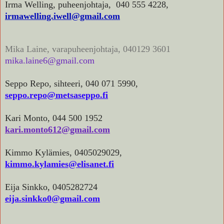
Irma Welling, puheenjohtaja, 040 555 4228,
irmawelling.iwell@gmail.com
Mika Laine, varapuheenjohtaja, 040129 3601
mika.laine6@gmail.com
Seppo Repo, sihteeri, 040 071 5990,
seppo.repo@metsaseppo.fi
Kari Monto, 044 500 1952
kari.monto612@gmail.com
Kimmo Kylämies, 0405029029,
kimmo.kylamies@elisanet.fi
Eija Sinkko, 0405282724
eija.sinkko0@gmail.com