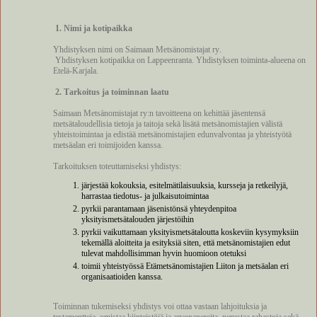
1. Nimi ja kotipaikka
Yhdistyksen nimi on Saimaan Metsänomistajat ry.
Yhdistyksen kotipaikka on Lappeenranta. Yhdistyksen toiminta-alueena on
Etelä-Karjala.
2. Tarkoitus ja toiminnan laatu
Saimaan Metsänomistajat ry:n tavoitteena on kehittää jäsentensä
metsätaloudellisia tietoja ja taitoja sekä lisätä metsänomistajien välistä
yhteistoimintaa ja edistää metsänomistajien edunvalvontaa ja yhteistyötä
metsäalan eri toimijoiden kanssa.
Tarkoituksen toteuttamiseksi yhdistys:
järjestää kokouksia, esitelmätilaisuuksia, kursseja ja retkeilyjä,
harrastaa tiedotus- ja julkaisutoimintaa
pyrkii parantamaan jäsenistönsä yhteydenpitoa
yksityismetsätalouden järjestöihin
pyrkii vaikuttamaan yksityismetsätaloutta koskeviin kysymyksiin
tekemällä aloitteita ja esityksiä siten, että metsänomistajien edut
tulevat mahdollisimman hyvin huomioon otetuksi
toimii yhteistyössä Etämetsänomistajien Liiton ja metsäalan eri
organisaatioiden kanssa.
Toiminnan tukemiseksi yhdistys voi ottaa vastaan lahjoituksia ja
testamentteja, omistaa kiinteistöjä ja arvopapereita, perustaa rahastoja sekä