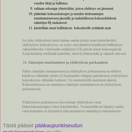
vuoden tilejä ja hallintoa
valitaan edustajat yhteisöihin, joissa yhdistys on jäsenenä
päätetään kokouskutsujen ja muiden tiedonantojen
toimittamistavasta jäsenille ja mahdollisesta kokouslehdestä
sääntöjen 8§ mukaisesti
käsitellään muut hallituksen
kokoukselle esittämät asiat
Jos joku yhdistyksen jäsen haluaa saattaa jonkin asian käsiteltäväksi
yhdistyksen kokouksessa, on esitys siitä jätettävä kirjallisesti hallituksen
valmisteltavaksi viimeistään neljätoista (14) päivää ennen kokouspäivää.
Asiaa käsittely edellyttää kuitenkin, etteivät yhdistyslaki ja säännöt sitä estä.
11. Sääntöjen muuttaminen ja yhdistyksen purkaminen
Päätös sääntöjen muuttamisesta ja yhdistyksen purkamisesta on tehtävä
kahdessa vähintään yhden (1) kuukauden väliajoin pidettävässä yhdistyksen
kokouksessa vähintään kolmen ( ¾) enemmistöllä annetuista äänistä.
Kokouskutsussa on mainittava sääntöjen muuttamisesta tai yhdistyksen
purkamisesta.
Yhdistyksen purkautuessa luovutetaan yhdistyksen varat
Etämetsänomistajien Liiton käytettäväksi. Testamentilla tai lahjaksi saadut
varat kuitenkin on käytettävä niitä annettaessa määrättyyn tarkoitukseen.
Tästä pääset
pääkaupunkiseudun