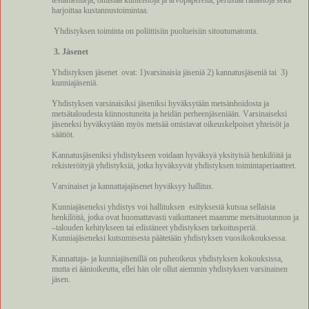
harjoittaa kustannustoimintaa.
Yhdistyksen toiminta on poliittisiin puolueisiin sitoutumatonta.
3. Jäsenet
Yhdistyksen jäsenet
ovat: 1)varsinaisia jäseniä 2) kannatusjäseniä tai
3)
kunniajäseniä.
Yhdistyksen varsinaisiksi jäseniksi hyväksytään metsänhoidosta ja
metsätaloudesta kiinnostuneita ja heidän perheenjäseniään. Varsinaiseksi
jäseneksi hyväksytään myös metsää omistavat oikeuskelpoiset yhteisöt ja
säätiöt.
Kannatusjäseniksi yhdistykseen voidaan hyväksyä yksityisiä henkilöitä ja
rekisteröityjä yhdistyksiä, jotka hyväksyvät yhdistyksen toimintaperiaatteet.
Varsinaiset ja kannattajajäsenet hyväksyy hallitus.
Kunniajäseneksi yhdistys voi hallituksen
esityksestä kutsua sellaisia
henkilöitä, jotka ovat huomattavasti vaikuttaneet maamme metsätuotannon ja
–talouden kehitykseen tai edistäneet yhdistyksen tarkoitusperiä.
Kunniajäseneksi kutsumisesta päätetään yhdistyksen vuosikokouksessa.
Kannattaja- ja kunniajäsenillä on puheoikeus yhdistyksen kokouksissa,
mutta ei äänioikeutta, ellei hän ole ollut aiemmin yhdistyksen varsinainen
jäsen.