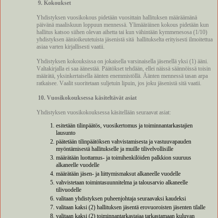
9. Kokoukset
Yhdistyksen vuosikokous pidetään vuosittain hallituksen määräämänä
päivänä maaliskuun loppuun mennessä. Ylimääräinen kokous pidetään kun
hallitus katsoo siihen olevan aihetta tai kun vähintään kymmenesosa (1/10)
yhdistyksen äänioikeutetuista jäsenistä sitä
hallitukselta erityisesti ilmoitettua
asiaa varten kirjallisesti vaatii.
Yhdistyksen kokouksissa on jokaisella varsinaisella jäsenellä yksi (1) ääni.
Valtakirjalla ei saa äänestää. Päätökset tehdään, ellei näissä säännöissä toisin
määrätä, yksinkertaisella äänten enemmistöllä. Äänten mennessä tasan arpa
ratkaisee. Vaalit suoritetaan suljetuin lipuin, jos joku jäsenistä sitä vaatii.
10. Vuosikokouksessa käsiteltävät asiat
Yhdistyksen vuosikokouksessa käsitellään seuraavat asiat:
esitetään tilinpäätös, vuosikertomus ja toiminnantarkastajien
lausunto
päätetään tilinpäätöksen vahvistamisesta ja vastuuvapauden
myöntämisestä hallitukselle ja muille tilivelvollisille
määrätään luottamus- ja toimihenkilöiden palkkion suuruus
alkaneelle vuodelle
määrätään jäsen- ja liittymismaksut alkaneelle vuodelle
vahvistetaan toimintasuunnitelma ja talousarvio alkaneelle
tilivuodelle
valitaan yhdistyksen puheenjohtaja seuraavaksi kaudeksi
valitaan kaksi (2) hallituksen jäsentä erovuoroisten jäsenten tilalle
valitaan kaksi (2) toiminnantarkastajaa tarkastamaan kuluvan