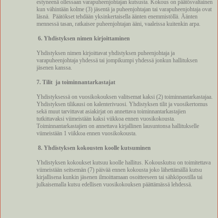
estyneenä ollessaan varapuheenjohtajan kutsusta. Kokous on päätösvaltainen
kun vähintään kolme (3) jäsentä ja puheenjohtajan tai varapuheenjohtaja ovat
läsnä.
Päätökset tehdään yksinkertaisella äänten enemmistöllä. Äänten
mennessä tasan, ratkaisee puheenjohtajan ääni, vaaleissa kuitenkin arpa.
6. Yhdistyksen nimen kirjoittaminen
Yhdistyksen nimen kirjoittavat yhdistyksen puheenjohtaja ja
varapuheenjohtaja yhdessä tai jompikumpi yhdessä jonkun hallituksen
jäsenen kanssa.
7. Tilit
ja toiminnantarkastajat
Yhdistyksessä on vuosikokouksen valitsemat kaksi (2) toiminnantarkastajaa.
Yhdistyksen tilikausi on kalenterivuosi. Yhdistyksen tilit ja vuosikertomus
sekä muut tarvittavat asiakirjat on annettava toiminnantarkastajien
tutkittavaksi viimeistään kaksi viikkoa ennen vuosikokousta.
Toiminnantarkastajien on annettava kirjallinen lausuntonsa hallitukselle
viimeistään 1 viikkoa ennen vuosikokousta.
8. Yhdistyksen kokousten koolle kutsuminen
Yhdistyksen kokoukset kutsuu koolle hallitus. Kokouskutsu on toimitettava
viimeistään seitsemän (7) päivää ennen kokousta joko lähettämällä kutsu
kirjallisena kunkin jäsenen ilmoittamaan osoitteeseen tai sähköpostilla tai
julkaisemalla kutsu edellisen vuosikokouksen päättämässä lehdessä.