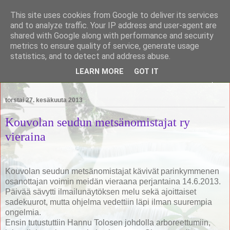
This site uses cookies from Google to deliver its services
Saimaan Metsänomistajat
and to analyze traffic. Your IP address and user-agent are
shared with Google along with performance and security
metrics to ensure quality of service, generate usage
Saimaan Metsänomistajat
statistics, and to detect and address abuse.
LEARN MORE
GOT IT
▼
torstai 27. kesäkuuta 2013
Kouvolan seudun metsänomistajat ry
vieraina
Kouvolan seudun metsänomistajat kävivät parinkymmenen
osanottajan voimin meidän vieraana perjantaina 14.6.2013.
Päivää sävytti ilmailunäytöksen melu sekä ajoittaiset
sadekuurot, mutta ohjelma vedettiin läpi ilman suurempia
ongelmia.
Ensin tutustuttiin Hannu Tolosen johdolla arboreettumiin,