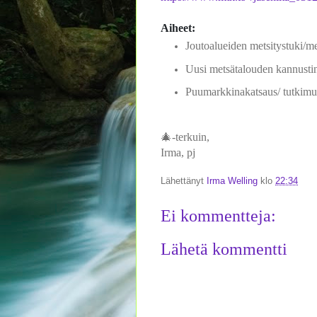
Aiheet:
Joutoalueiden metsitystuki/me
Uusi metsätalouden kannusti
Puumarkkinakatsaus/ tutkimu
🎄-terkuin,
Irma, pj
Lähettänyt
Irma Welling
klo
22:34
Ei kommentteja:
Lähetä kommentti