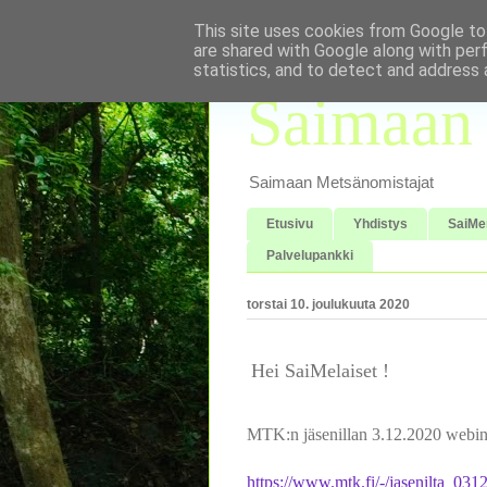
This site uses cookies from Google to 
are shared with Google along with per
statistics, and to detect and address 
Saimaan 
Saimaan Metsänomistajat
Etusivu
Yhdistys
SaiMe
Palvelupankki
torstai 10. joulukuuta 2020
Hei SaiMelaiset !
MTK:n jäsenillan 3.12.2020 webinaa
https://www.mtk.fi/-/jasenilta_03