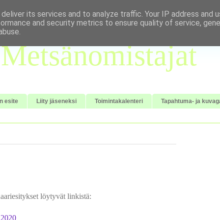
deliver its services and to analyze traffic. Your IP address and 
formance and security metrics to ensure quality of service, gen
abuse.
Metsänomistajat
n esite
Liity jäseneksi
Toimintakalenteri
Tapahtuma- ja kuvaga
riesitykset löytyvät linkistä:
122020