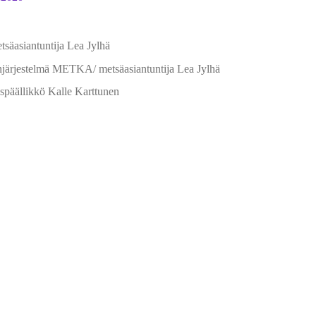
tsäasiantuntija Lea Jylhä
njärjestelmä METKA/ metsäasiantuntija Lea Jylhä
späällikkö Kalle Karttunen