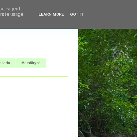
user-agent
erate usage
LEARN MORE
GOT IT
lleria
Metsäkynä