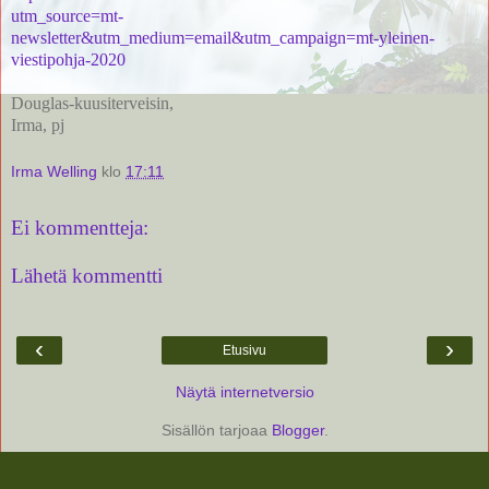
utm_source=mt-
newsletter&utm_medium=email&utm_campaign=mt-yleinen-
viestipohja-2020
Douglas-kuusiterveisin,
Irma, pj
Irma Welling
klo
17:11
Ei kommentteja:
Lähetä kommentti
‹
›
Etusivu
Näytä internetversio
Sisällön tarjoaa
Blogger
.