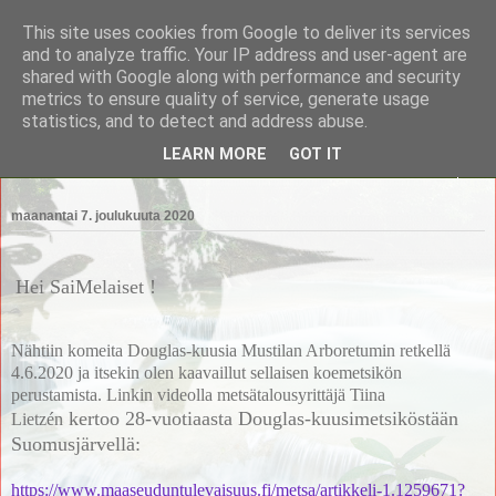
This site uses cookies from Google to deliver its services
Saimaan Metsänomistajat
and to analyze traffic. Your IP address and user-agent are
shared with Google along with performance and security
metrics to ensure quality of service, generate usage
Saimaan Metsänomistajat
statistics, and to detect and address abuse.
LEARN MORE
GOT IT
▼
maanantai 7. joulukuuta 2020
Hei SaiMelaiset !
Nähtiin komeita Douglas-kuusia Mustilan Arboretumin retkellä
4.6.2020 ja itsekin olen kaavaillut sellaisen koemetsikön
perustamista. Linkin videolla metsätalousyrittäjä Tiina
kertoo 28-vuotiaasta Douglas-kuusimetsiköstään
Lietz
én
Suomusjärvellä:
https://www.maaseuduntulevaisuus.fi/metsa/artikkeli-1.1259671?