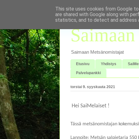
This site uses cookies from Google to 
are shared with Google along with per
statistics, and to detect and address 
Saimaan 
Saimaan Metsänomistajat
Etusivu
Yhdistys
SaiMe
Palvelupankki
torstai 9. syyskuuta 2021
Hei SaiMelaiset !
Tässä metsänomistajan kokemuksi
Lannoite: Metsän salpietaria 550