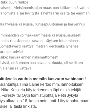
15 tukkipuun runkoa.
tasaisesti. Metsänomistajan maastoon laittamiin 3 vatiin
etsänomistaja sai hyvitystä 1 hehtaarin osalta tarkemman
lla hyvässä kasvussa, runsaspuustoinen ja harvennus
 silminnähden voimakkaammassa kasvussa,neulaset
a edes relaskooppia kasvun lisäyksen toteamiseen.
mattavasti lisättyä, metsän kiertoaika lyhenee.
aranee selvästi.
pusikko kasvaa ennen näkemättömästi
tävissä, että ennen seuraavaa hakkuuta, oli se sitten
ja ensin raivattava.
ituksella vauhtia metsän kasvuun webinaari !
iantuntija Tiina Laine kertoo mm. lannoituksen
 Niko Koskela käy tarkemmin läpi mitkä tekijät
 ForestVital Oy:n toimistujohtaja Petri Jykylä
ys alkaa klo 18, kesto noin tunti. Liity tapahtumaan
luksella
tästä linkistä.