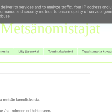
deliver its services and to analyze traffic. Your IP address and 
formance and security metrics to ensure quality of service, gen
abuse.
Metsänomistajat
n esite
Liity jäseneksi
Toimintakalenteri
Tapahtuma- ja kuvaga
a metsän lannoituksesta.
 kg /ha kolmeen eri kohteeseen.