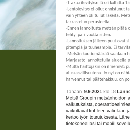
-Traktorilevityksellä oli kolhittu 
-Lentolevitys ei ollut onnistunut 
vain yhteen oli tullut rakeita. M
tarkastelun perusteella.
-Ennen lannoitusta metsän pitää o
tehty pari vuotta sitten.
-Lannoituksen jälkeen puut ovat
pitempiä ja tuuheampia. Ei tarvit
-Metsän kuutiomäärää saadaan huo
Marjasato lannoitetulla alueella p
-Mutta haittojakin on ilmennyt: 
aluskasvillisuutena. Jo nyt on näh
harvennus tai päätehakkuu, on poh
Tänään
9.9.2021
klo 18
Lanno
Metsä Groupin metsänhoidon as
vaikutuksista, operaatioesimies
vaikuttavat kohteen valintaan ja
kertoo työn toteutuksesta. Lähet
tietokoneellasi tai mobiilisovel