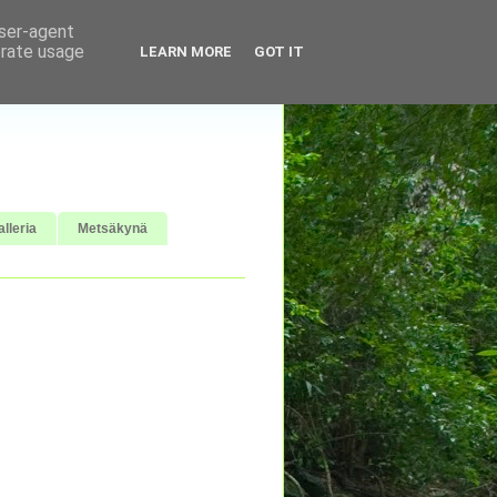
user-agent
erate usage
LEARN MORE
GOT IT
lleria
Metsäkynä