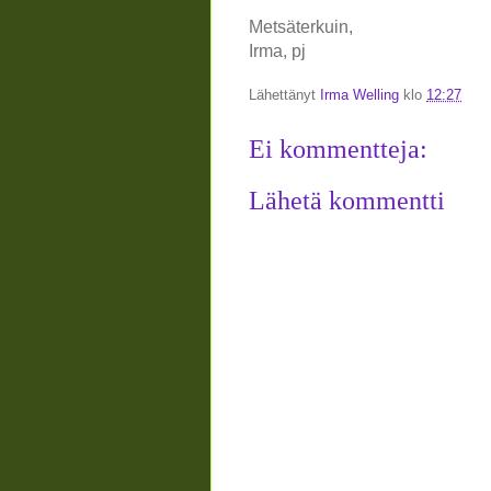
Metsäterkuin,
Irma, pj
Lähettänyt
Irma Welling
klo
12:27
Ei kommentteja:
Lähetä kommentti