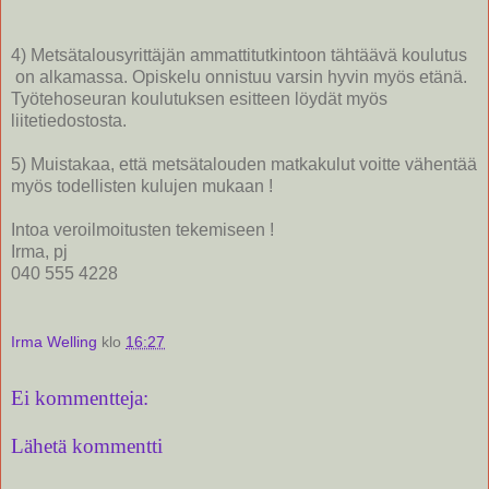
4) M
etsätalousyrittäjän ammattitutkintoon tähtäävä koulutus
on alkamassa. Opiskelu onnistuu varsin hyvin myös etänä.
Työtehoseuran koulutuksen esitteen löydät myös
liitetiedostosta.
5) Muistakaa, että metsätalouden matkakulut voitte vähentää
myös todellisten kulujen mukaan !
Intoa veroilmoitusten tekemiseen !
Irma, pj
040 555 4228
Irma Welling
klo
16:27
Ei kommentteja:
Lähetä kommentti