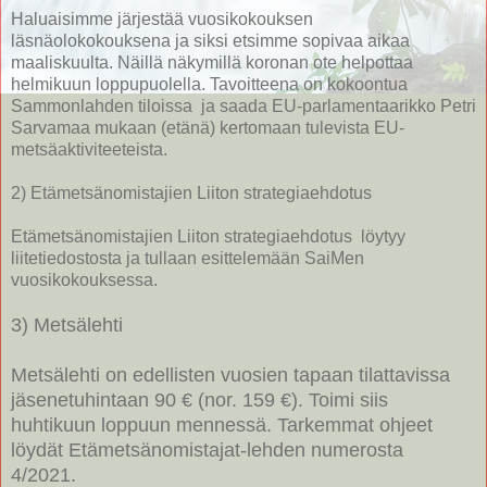
Haluaisimme järjestää vuosikokouksen
läsnäolokokouksena ja siksi etsimme sopivaa aikaa
maaliskuulta. Näillä näkymillä koronan ote helpottaa
helmikuun loppupuolella. Tavoitteena on kokoontua
Sammonlahden tiloissa ja saada EU-parlamentaarikko Petri
Sarvamaa mukaan (etänä) kertomaan tulevista EU-
metsäaktiviteeteista.
2) Etämetsänomistajien Liiton strategiaehdotus
Etämetsänomistajien Liiton strategiaehdotus löytyy
liitetiedostosta ja tullaan esittelemään SaiMen
vuosikokouksessa.
3) Metsälehti
Metsälehti on edellisten vuosien tapaan tilattavissa
jäsenetuhintaan 90 € (nor. 159 €). Toimi siis
huhtikuun loppuun mennessä. Tarkemmat ohjeet
löydät Etämetsänomistajat-lehden numerosta
4/2021.