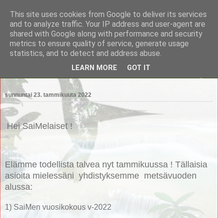
This site uses cookies from Google to deliver its services
Saimaan Metsänomistajat
and to analyze traffic. Your IP address and user-agent are
shared with Google along with performance and security
metrics to ensure quality of service, generate usage
Saimaan Metsänomistajat
statistics, and to detect and address abuse.
LEARN MORE
GOT IT
▼
sunnuntai 23. tammikuuta 2022
Hei SaiMelaiset !
Elämme todellista talvea nyt tammikuussa ! Tällaisia
asioita mielessäni yhdistyksemme metsävuoden
alussa:
1) SaiMen vuosikokous v-2022