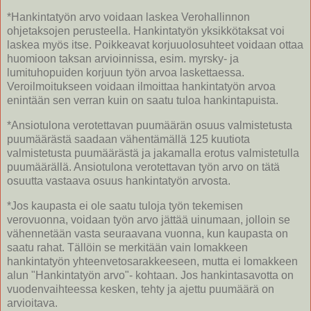
*Hankintatyön arvo voidaan laskea Verohallinnon
ohjetaksojen perusteella. Hankintatyön yksikkötaksat voi
laskea myös itse. Poikkeavat korjuuolosuhteet voidaan ottaa
huomioon taksan arvioinnissa, esim. myrsky- ja
lumituhopuiden korjuun työn arvoa laskettaessa.
Veroilmoitukseen voidaan ilmoittaa hankintatyön arvoa
enintään sen verran kuin on saatu tuloa hankintapuista.
*Ansiotulona verotettavan puumäärän osuus valmistetusta
puumäärästä saadaan vähentämällä 125 kuutiota
valmistetusta puumäärästä ja jakamalla erotus valmistetulla
puumäärällä. Ansiotulona verotettavan työn arvo on tätä
osuutta vastaava osuus hankintatyön arvosta.
*Jos kaupasta ei ole saatu tuloja työn tekemisen
verovuonna, voidaan työn arvo jättää uinumaan, jolloin se
vähennetään vasta seuraavana vuonna, kun kaupasta on
saatu rahat. Tällöin se merkitään vain lomakkeen
hankintatyön yhteenvetosarakkeeseen, mutta ei lomakkeen
alun "Hankintatyön arvo"- kohtaan. Jos hankintasavotta on
vuodenvaihteessa kesken, tehty ja ajettu puumäärä on
arvioitava.