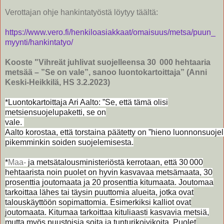
Verottajan ohje hankintatyöstä löytyy täältä:
https://www.vero.fi/henkiloasiakkaat/omaisuus/metsa/puun_
myynti/hankintatyo/
Kooste "Vihreät juhlivat suojelleensa 30 000 hehtaaria
metsää – ”Se on vale”, sanoo luonto­kartoittaja
”
(Anni
Keski-Heikkilä, HS 3.2.2023)
*Luontokartoittaja Ari Aalto:
”Se, että tämä olisi
metsiensuojelupaketti, se on
vale.
Aalto korostaa, että torstaina päätetty on ”hieno luonnonsuoje
pikemminkin soiden suojelemisesta.
*
Maa-
ja metsätalousministeriöstä kerrotaan, että 30 000
hehtaarista noin puolet on hyvin kasvavaa metsämaata, 30
prosenttia joutomaata ja 20 prosenttia kitumaata.
Joutomaa
tarkoittaa lähes tai täysin puuttomia alueita, jotka ovat
talouskäyttöön sopimattomia. Esimerkiksi kalliot ovat
joutomaata. Kitumaa tarkoittaa kituliaasti kasvavia metsiä,
mutta myös puustoisia soita ja tunturikoivikoita.
Puolet