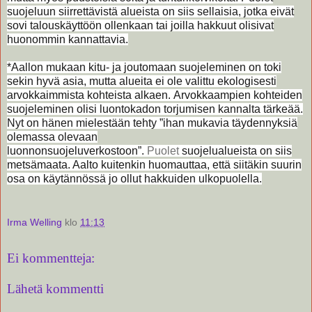
suojeluun siirrettävistä alueista on siis sellaisia, jotka eivät
sovi talouskäyttöön ollenkaan tai joilla hakkuut olisivat
huonommin kannattavia.
*Aallon mukaan kitu- ja joutomaan suojeleminen on toki
sekin hyvä asia, mutta alueita ei ole valittu ekologisesti
arvokkaimmista kohteista alkaen.
Arvokkaampien kohteiden
suojeleminen olisi luontokadon torjumisen kannalta tärkeää.
Nyt on hänen mielestään tehty ”ihan mukavia täydennyksiä
olemassa olevaan
luonnonsuojeluverkostoon”.
Puolet
suojelualueista on siis
metsämaata. Aalto kuitenkin huomauttaa, että siitäkin suurin
osa on käytännössä jo ollut hakkuiden ulkopuolella.
Irma Welling
klo
11:13
Ei kommentteja:
Lähetä kommentti