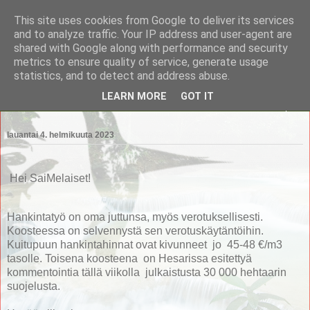
This site uses cookies from Google to deliver its services
Saimaan Metsänomistajat
and to analyze traffic. Your IP address and user-agent are
shared with Google along with performance and security
metrics to ensure quality of service, generate usage
Saimaan Metsänomistajat
statistics, and to detect and address abuse.
LEARN MORE
GOT IT
▼
lauantai 4. helmikuuta 2023
Hei SaiMelaiset!
Hankintatyö on oma juttunsa, myös verotuksellisesti.
Koosteessa on selvennystä sen verotuskäytäntöihin.
Kuitupuun hankintahinnat ovat kivunneet jo 45-48 €/m3
tasolle. Toisena koosteena on Hesarissa esitettyä
kommentointia tällä viikolla julkaistusta 30 000 hehtaarin
suojelusta.