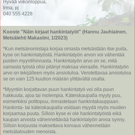
Hyvää viikonloppua,
Irma, pj
040 555 4228
Kooste "Näin kirjaat hankintatyöt" (Hannu Jauhiainen,
Metsälehti Makasiini, 1/2023)
*Kun metsänomistaja korjaa omasta metsästään itse puita,
kyse on hankintatyöstä. Hankintatyön arvon voi vähentää
puiden myyntihinnasta. Hankintatyön arvo on se, mitä
samasta työstä olisi pitänyt maksaa vieraalle. Hankintatyön
arvo on tekijälleen myös ansiotuloa. Verotettavaa ansiotuloa
se on vain 125 kuution määrän ylittävältä osalta.
*Myyntiin korjattavan puun hankintatyö voi olla puun
hakkuuta, ajoa tai molempia. Käteiskaupalla myyty puu,
esimerkiksi polttopuu, rinnastetaan hankintakauppaan.
Hankinta- tai käteiskaupalla voidaan myydä myös muiden
korjaamaa puuta. Silloin kyse ei ole hankintatyöstä eikä
kaupan arvosta vähennettävää hankintatyön arvoa synny.
Silloin korjuusta maksettava korvaus vähennetään
metsätalouden menoista.