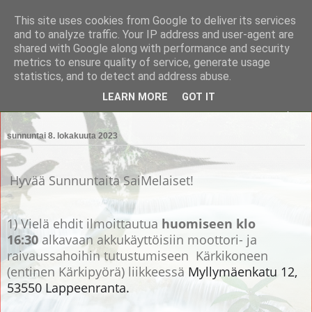
This site uses cookies from Google to deliver its services
Saimaan Metsänomistajat
and to analyze traffic. Your IP address and user-agent are
shared with Google along with performance and security
metrics to ensure quality of service, generate usage
Saimaan Metsänomistajat
statistics, and to detect and address abuse.
LEARN MORE
GOT IT
▼
sunnuntai 8. lokakuuta 2023
Hyvää Sunnuntaita SaiMelaiset!
1) Vielä ehdit ilmoittautua
huomiseen klo
16:30
alkavaan akkukäyttöisiin moottori- ja
raivaussahoihin tutustumiseen Kärkikoneen
(entinen Kärkipyörä) liikkeessä
Myllymäenkatu 12,
53550 Lappeenranta.