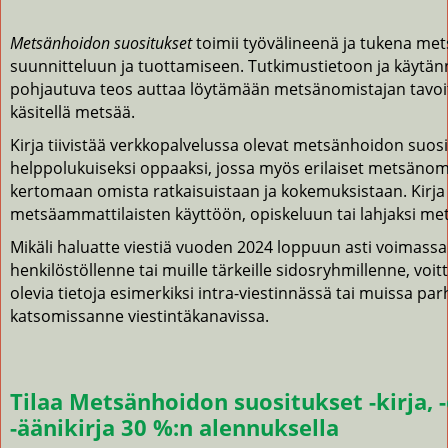
Metsänhoidon suositukset
toimii työvälineenä ja tukena me
suunnitteluun ja tuottamiseen. Tutkimustietoon ja käytä
pohjautuva teos auttaa löytämään metsänomistajan tavoit
käsitellä metsää.
Kirja tiivistää verkkopalvelussa olevat metsänhoidon suosi
helppolukuiseksi oppaaksi, jossa myös erilaiset metsänom
kertomaan omista ratkaisuistaan ja kokemuksistaan. Kirja 
metsäammattilaisten käyttöön, opiskeluun tai lahjaksi me
Mikäli haluatte viestiä vuoden 2024 loppuun asti voimassa
henkilöstöllenne tai muille tärkeille sidosryhmillenne, voit
olevia tietoja esimerkiksi intra-viestinnässä tai muissa par
katsomissanne viestintäkanavissa.
Tilaa Metsänhoidon suositukset -kirja, -e
-äänikirja 30 %:n alennuksella