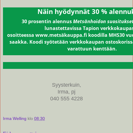
Näin hyödynnät 30 % alennu
30 prosentin alennus
Metsänhoidon suositukse
lunastettavissa Tapion verkkokaupa
osoitteessa
www.metsäkauppa.fi
koodilla MHS30 vu
saakka. Koodi syötetään verkkokaupan ostoskoriss
varattuun kenttään.
Syysterkuin,
Irma, pj
040 555 4228
Irma Welling
klo
08:30