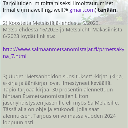
Tarjoiluiden mitoittamiseksi ilmoittautumiset
Irmalle (irmawelling.iwell@
gmail.com
)
tänään
.
2) Koosteita Metsästäjä-lehdestä 5/2023,
Metsälehdestä 16/2023 ja Metsälehti Makasiinista
6/2023 löydät linkistä:
http://www.saimaanmetsanomistajat.fi/p/metsaky
na_7.html
3) Uudet "Metsänhoidon suositukset” -kirjat (kirja,
e-kirja ja äänikirja) ovat ilmestyneet keväällä.
Tapio tarjoaa kirjaa 30 prosentin alennettuun
hintaan Etämetsänomistajien Liiton
jäsenyhdistysten jäsenille eli myös SaiMelaisille.
Tässä alla on ohje ja etukoodi, jolla saat
alennuksen. Tarjous on voimassa vuoden 2024
loppuun asti.