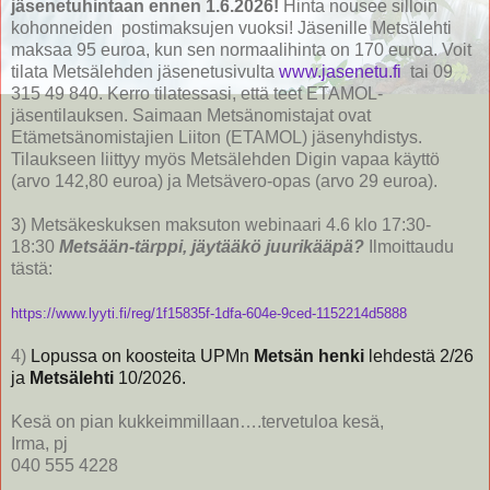
jäsenetuhintaan ennen 1.6.2026!
Hinta nousee silloin
kohonneiden postimaksujen vuoksi! Jäsenille Metsälehti
maksaa 95 euroa, kun sen normaalihinta on 170 euroa. Voit
tilata Metsälehden jäsenetusivulta
www.jasenetu.fi
tai 09
315 49 840. Kerro tilatessasi, että teet ETAMOL-
jäsentilauksen. Saimaan Metsänomistajat ovat
Etämetsänomistajien Liiton (ETAMOL) jäsenyhdistys.
Tilaukseen liittyy myös Metsälehden Digin vapaa käyttö
(arvo 142,80 euroa) ja Metsävero-opas (arvo 29 euroa).
3) Metsäkeskuksen maksuton webinaari 4.6 klo 17:30-
18:30
Metsään-tärppi, jäytääkö juurikääpä?
Ilmoittaudu
tästä:
https://www.lyyti.fi/reg/1f15835f-1dfa-604e-9ced-1152214d5888
4)
Lopussa on koosteita UPMn
Metsän henki
lehdestä 2/26
ja
Metsälehti
10/2026.
Kesä on pian kukkeimmillaan….tervetuloa kesä,
Irma, pj
040 555 4228