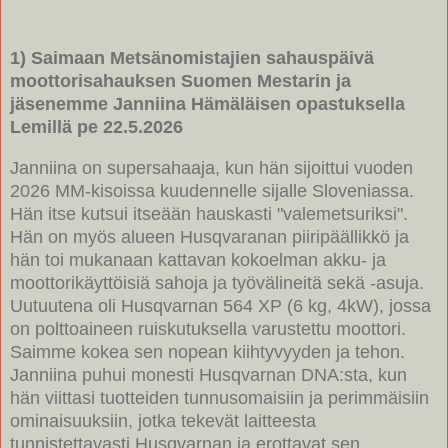
1) Saimaan Metsänomistajien sahauspäivä
moottorisahauksen Suomen Mestarin ja
jäsenemme Janniina Hämäläisen opastuksella
Lemillä pe 22.5.2026
Janniina on supersahaaja, kun hän sijoittui vuoden
2026 MM-kisoissa kuudennelle sijalle Sloveniassa.
Hän itse kutsui itseään hauskasti "valemetsuriksi".
Hän on myös alueen Husqvaranan piiripäällikkö ja
hän toi mukanaan kattavan kokoelman akku- ja
moottorikäyttöisiä sahoja ja työvälineitä sekä -asuja.
Uutuutena oli Husqvarnan 564 XP (6 kg, 4kW), jossa
on polttoaineen ruiskutuksella varustettu moottori.
Saimme kokea sen nopean kiihtyvyyden ja tehon.
Janniina puhui monesti Husqvarnan DNA:sta, kun
hän viittasi tuotteiden tunnusomaisiin ja perimmäisiin
ominaisuuksiin, jotka tekevät laitteesta
tunnistettavasti Husqvarnan ja erottavat sen