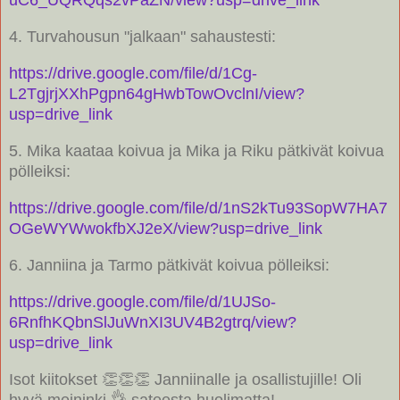
4. Turvahousun "jalkaan" sahaustesti:
https://drive.google.com/file/d/1Cg-
L2TgjrjXXhPgpn64gHwbTowOvclnI/view?
usp=drive_link
5. Mika kaataa koivua ja Mika ja Riku pätkivät koivua
pölleiksi:
https://drive.google.com/file/d/1nS2kTu93SopW7HA7
OGeWYWwokfbXJ2eX/view?usp=drive_link
6. Janniina ja Tarmo pätkivät koivua pölleiksi:
https://drive.google.com/file/d/1UJSo-
6RnfhKQbnSlJuWnXI3UV4B2gtrq/view?
usp=drive_link
Isot kiitokset 👏👏👏 Janniinalle ja osallistujille! Oli
hyvä meininki 👌 sateesta huolimatta!