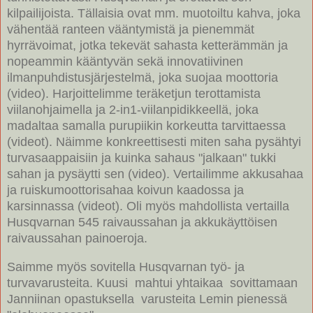
kilpailijoista. Tällaisia ovat mm. muotoiltu kahva, joka
vähentää ranteen vääntymistä ja pienemmät
hyrrävoimat, jotka tekevät sahasta ketterämmän ja
nopeammin kääntyvän sekä innovatiivinen
ilmanpuhdistusjärjestelmä, joka suojaa moottoria
(video). Harjoittelimme teräketjun terottamista
viilanohjaimella ja 2-in1-viilanpidikkeellä, joka
madaltaa samalla purupiikin korkeutta tarvittaessa
(videot). Näimme konkreettisesti miten saha pysähtyi
turvasaappaisiin ja kuinka sahaus "jalkaan" tukki
sahan ja pysäytti sen (video). Vertailimme akkusahaa
ja ruiskumoottorisahaa koivun kaadossa ja
karsinnassa (videot). Oli myös mahdollista vertailla
Husqvarnan 545 raivaussahan ja akkukäyttöisen
raivaussahan painoeroja.
Saimme myös sovitella Husqvarnan työ- ja
turvavarusteita. Kuusi mahtui yhtaikaa sovittamaan
Janniinan opastuksella varusteita Lemin pienessä