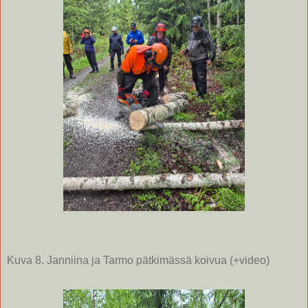
Kuva 8. Janniina ja Tarmo pätkimässä koivua (+video)