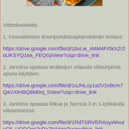
Videokoosteita:
1. Innovatiivisen ilmanpuhdistusjärjestelmän testaus:
https://drive.google.com/file/d/1bvLw_sMM4Fr0kXZr2
oUKSYQ1ea_FEQGj/view?usp=drive_link
2. Janniina opastaa teräketjun viilausta viilaohjainta
apuna käyttäen:
https://drive.google.com/file/d/1oJNLuy1a2V2xBcm7
QaVXlmBQ6MtIrq_f/view?usp=drive_link
3. Janniina opastaa Rikua ja Tarmoa 2-in 1-työkalulla
viilaamisessa:
https://drive.google.com/file/d/1RdTSRVERAsyxMvui
uC6_UQRQqs2vPaZN/view?usp=drive_link