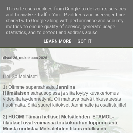
This site uses cookies from Google to deliver its services
Saimaan Metsänomistajat
and to analyze traffic. Your IP address and user-agent are
shared with Google along with performance and security
metrics to ensure quality of service, generate usage
Saimaan Metsänomistajat
statistics, and to detect and address abuse.
LEARN MORE
GOT IT
▼
tiistai 26. toukokuuta 2026
Hei SaiMelaiset!
1) Olimme supersahaaja
Janniina
Hämäläisen
sahausopissa ja siitä löytyy kuvakertomus
videoilla täydennettynä. Oli mahtava päivä tihkusateesta
huolimatta. Siitä suuret kiitokset Janniinalle ja osallistujille!
2) HUOM! Tämän hetkiset Metsälehden ETAMOL-
tilaukset ovat voimassa toukokuuhun loppuun asti.
Muista uudistaa Metsälehden tilaus edulliseen