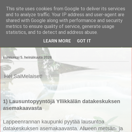
This site uses cookies from Google to deliver its services
Saimaan Metsänomistajat
and to analyze traffic. Your IP address and user-agent are
shared with Google along with performance and security
metrics to ensure quality of service, generate usage
Saimaan Metsänomistajat
statistics, and to detect and address abuse.
LEARN MORE
GOT IT
▼
sunnuntai 5. heinäkuuta 2026
Hei SaiMelaiset!
1) Lausuntopyyntöjä Yllikkälän datakeskuksen
asemakaavasta
Lappeenrannan kaupunki pyytää lausuntoa
datakeskuksen asemakaavasta. A
lu
een metsän- ja