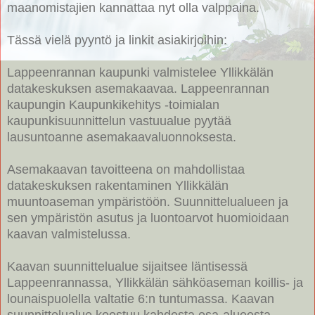
maanomistajien kannattaa nyt olla valppaina.
Tässä vielä pyyntö ja linkit asiakirjoihin:
Lappeenrannan kaupunki valmistelee Yllikkälän
datakeskuksen asemakaavaa. Lappeenrannan
kaupungin Kaupunkikehitys -toimialan
kaupunkisuunnittelun vastuualue pyytää
lausuntoanne asemakaavaluonnoksesta.
Asemakaavan tavoitteena on mahdollistaa
datakeskuksen rakentaminen Yllikkälän
muuntoaseman ympäristöön. Suunnittelualueen ja
sen ympäristön asutus ja luontoarvot huomioidaan
kaavan valmistelussa.
Kaavan suunnittelualue sijaitsee läntisessä
Lappeenrannassa, Yllikkälän sähköaseman koillis- ja
lounaispuolella valtatie 6:n tuntumassa. Kaavan
suunnittelualue koostuu kahdesta osa-alueesta.