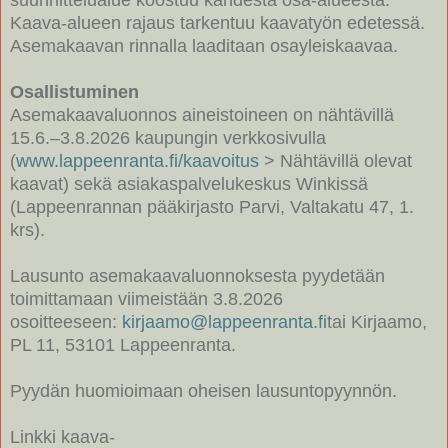
Kaava-alueen rajaus tarkentuu kaavatyön edetessä.
Asemakaavan rinnalla laaditaan osayleiskaavaa.
Osallistuminen
Asemakaavaluonnos aineistoineen on nähtävillä
15.6.–3.8.2026 kaupungin verkkosivulla
(
www.lappeenranta.fi/kaavoitus
> Nähtävillä olevat
kaavat) sekä asiakaspalvelukeskus Winkissä
(Lappeenrannan pääkirjasto Parvi, Valtakatu 47, 1.
krs).
Lausunto asemakaavaluonnoksesta pyydetään
toimittamaan viimeistään 3.8.2026
osoitteeseen:
kirjaamo@lappeenranta.fi
tai Kirjaamo,
PL 11, 53101 Lappeenranta.
Pyydän huomioimaan oheisen lausuntopyynnön.
Linkki kaava-