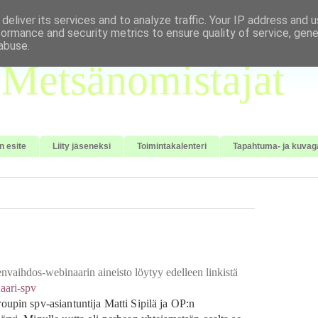
deliver its services and to analyze traffic. Your IP address and 
formance and security metrics to ensure quality of service, gen
abuse.
Metsänomistajat
n esite
Liity jäseneksi
Toimintakalenteri
Tapahtuma- ja kuvaga
nvaihdos-webinaarin aineisto löytyy edelleen linkistä
naari-spv
oupin spv-asiantuntija Matti Sipilä ja OP:n