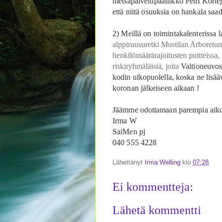
metsäpalvelupäällikkö Petri Kortej
että niitä osuuksia on hankala saa
2) Meillä on toimintakalenterissa l
alppiruusuretki Mustilan Arboretumi
henkilömäärärajoitusten puitteissa, 
riskiryhmäläisiä, joita
Valtioneuvos
kodin ulkopuolella, koska ne lisä
koronan jälkeiseen aikaan !
Jäämme odottamaan parempia aikoj
Irma W
SaiMen pj
040 555 4228
Lähettänyt
Irma Welling
klo
07:28
Ei kommentteja:
Lähetä kommentti