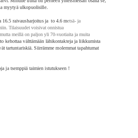
ärvi. Minulle uutta oli perheen yhteismetsän osalta se,
da myytyä ulkopuolisille.
a 16.5 raivausharjoitus ja to 4.6 m
etsä- ja
in. Tilaisuudet voisivat onnistua
mutta meillä on paljon yli 70-vuotiaita ja muita
to kehottaa välttämään lähikontakteja ja liikkumista
ävät tartuntariskiä. Siirrämme molemmat tapahtumat
a ja tsemppiä taimien istutukseen !