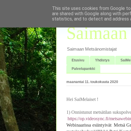
This site uses cookies from Google to 
are shared with Google along with per
statistics, and to detect and address 
Saimaan 
Saimaan Metsänomistajat
Etusivu
Yhdistys
SaiMe
Palvelupankki
maanantai 11. toukokuuta 2020
Hei SaiMelaiset !
1) Onnistunut metsätilan sukupolve
https://op.videosync.fi/metsawebi
Webinaarissa esiintyivät Metsä Gr