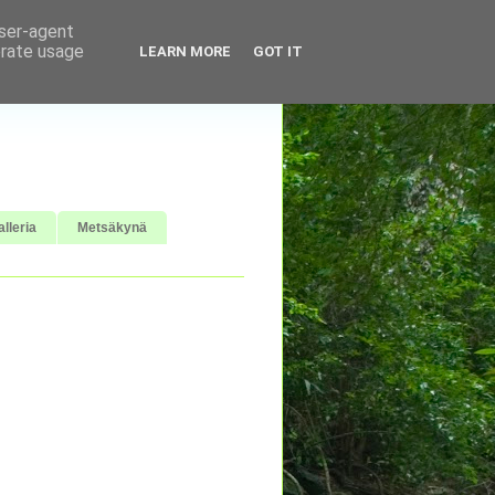
user-agent
erate usage
LEARN MORE
GOT IT
lleria
Metsäkynä