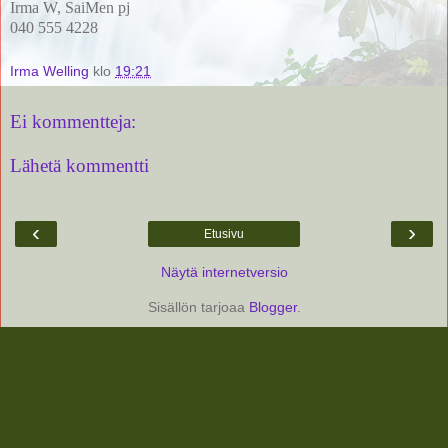
Irma W, SaiMen pj
040 555 4228
Irma Welling
klo
19:21
Ei kommentteja:
Lähetä kommentti
‹
›
Etusivu
Näytä internetversio
Sisällön tarjoaa
Blogger
.