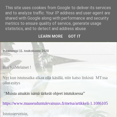
This site uses cookies from Google to deliver its services
Saimaan Metsänomistajat
and to analyze traffic. Your IP address and user-agent are
shared with Google along with performance and security
metrics to ensure quality of service, generate usage
Saimaan Metsänomistajat
statistics, and to detect and address abuse.
LEARN MORE
GOT IT
▼
maanantai 11. toukokuuta 2020
Hei SaiMelaiset !
Nyt kun istutusaika alkaa olla käsillä, niin katso linkistä MT:ssa
ollut esitys
"
Muista ainakin nämä tärkeät ohjeet istutuksessa
”
https://www.maaseuduntulevaisuus.fi/metsa/artikkeli-1.1086105
Istutusterveisin,