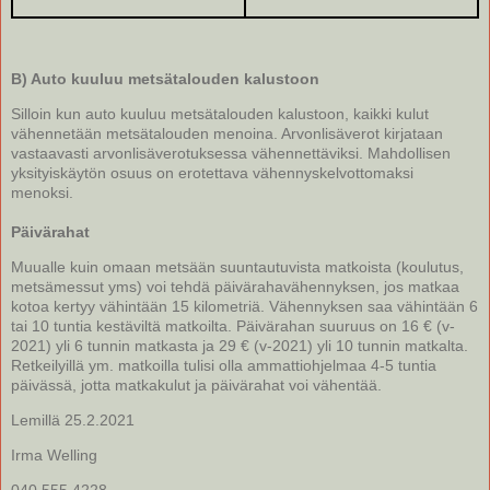
B) Auto kuuluu metsätalouden kalustoon
Silloin kun auto kuuluu metsätalouden kalustoon, kaikki kulut
vähennetään metsätalouden menoina. Arvonlisäverot kirjataan
vastaavasti arvonlisäverotuksessa vähennettäviksi. Mahdollisen
yksityiskäytön osuus on erotettava vähennyskelvottomaksi
menoksi.
Päivärahat
Muualle kuin omaan metsään suuntautuvista matkoista (koulutus,
metsämessut yms) voi tehdä päivärahavähennyksen, jos matkaa
kotoa kertyy vähintään 15 kilometriä. Vähennyksen saa vähintään 6
tai 10 tuntia kestäviltä matkoilta. Päivärahan suuruus on 16 € (v-
2021) yli 6 tunnin matkasta ja 29 € (v-2021) yli 10 tunnin matkalta.
Retkeilyillä ym. matkoilla tulisi olla ammattiohjelmaa 4-5 tuntia
päivässä, jotta matkakulut ja päivärahat voi vähentää.
Lemillä 25.2.2021
Irma Welling
040 555 4228