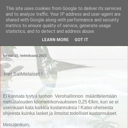
This site uses cookies from Google to deliver its services
Saimaan Metsänomistajat
and to analyze traffic. Your IP address and user-agent are
shared with Google along with performance and security
metrics to ensure quality of service, generate usage
Saimaan Metsänomistajat
statistics, and to detect and address abuse.
LEARN MORE
GOT IT
▼
torstai 25. helmikuuta 2021
Hei SaiMelaiset !
Ei kannata tyytyä tuohon Verohallinnon määrittelemään
metsätalouden kilometrikorvaukseen 0,25 €/km, kun se ei
useinkaan kata kaikkia kustannuksia ! Katso oheisesta
ohjeesta kuinka lasket ja ilmoitat todelliset kustannukset.
Metsäterkuin,