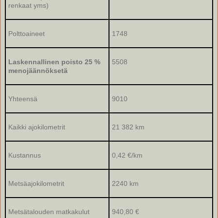
renkaat yms)
Polttoaineet
1748
Laskennallinen poisto 25 %
5508
menojäännöksetä
Yhteensä
9010
Kaikki ajokilometrit
21 382 km
Kustannus
0,42 €/km
Metsäajokilometrit
2240 km
Metsätalouden matkakulut
940,80 €