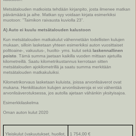
Metsätalouden matkoista tehdään kirjanpito, josta ilmenee matkan
päivämäärä ja aihe. Matkan syy voidaan kirjata esimerkiksi
muotoon: ”Taimikon raivausta kuviolla 23”.
A) Auto ei kuulu metsätalouden kalustoon
Kun metsätalouden matkakulut vähennetään todellisten kulujen
mukaan, silloin lasketaan yhteen esimerkiksi auton vuosittaiset
polttoaine-, vakuutus-, huolto- yms. kulut sekä
laskennallinen
poisto
. Tämä summa jaetaan kaikilla vuoden mittaan ajetuilla
kilometreillä. Saatu kilometrikustannus kerrotaan sitten
metsätalouden ajokilometrillä ja saatu summa merkitään
metsätalouden matkakuluiksi.
Kilometrikorvaus lasketaan kuluista, joissa arvonlisäverot ovat
mukana. Henkilöauton kulujen arvonlisäveroja ei voi vähentää
arvonlisäverotuksessa, jos autolla ajetaan vähänkin yksityisajoa.
Esimerkkilaskelma
Oman auton kulut 2020
Yleiskulut (vakuutukset, huollot,
1 754,00 €