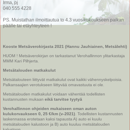
Irma, pj
040 555 4228
PS. Muistathan ilmoittautua to 4.3 vuosikokoukseen paikan
päälle tai etäyhteyteen !
Kooste Metsäverokirjasta 2021 (Hannu Jauhiainen, Metsälehti)
HUOM ! Metsäverokirjan on tarkastanut Verohallinnon ylitarkastaja
MMM Kari Pilhjerta.
Metsätalouden matkakulut
Metsätalouteen liittyvät matkakulut ovat kaikki vähennyskelpoisia.
Palkansaajien verotukseen liittyvää omavastuuta ei ole.
Metsätalouden matkakulut voidaan vähentää todellisten
kustannusten mukaan
eikä tarvitse tyytyä
Verohallinnon ohjeiden mukaiseen oman auton
kulukorvaukseen 0, 25 €/km (v-2021)
. Todellisten kustannusten
laskennassa erotetaan kaksi tapausta A) auto ei kuulu
metsätalouden kalustoon ja B) auto kuuluu metsätalouden
kalustoon.