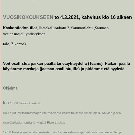
VUOSIKOKOUKSEEN
to 4.3.2021, kahvitus klo 16 alkaen
Kaakontiedon tilat
, Hietakallionkatu 2, Sammonlahti (Saimaan
vesiensuojeluyhdistyksen
talo, 2-kerros)
Voit osallistua paikan päällä tai etäyhteydellä (Teams). Paikan päällä
käytämme maskeja (jaetaan osallistujille) ja pidämme etäisyyksiä.
Ohjelma:
klo
16:00 Tervetulokahvit
klo 16:30 Metsänomistajan edunvalvonta kaavoituksessa+keskustelu, SaiMen jäsen,
metsälakiasiantuntija ja -yrittäjä Risto Laukas
17:30 Maa- ja metsätalousministeri Jari Lepän katsaus ajankohtaisiin metsäasioihin ja