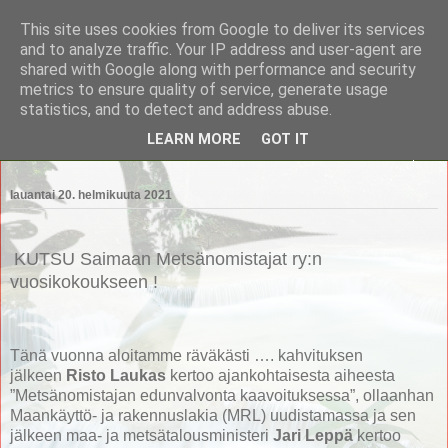
This site uses cookies from Google to deliver its services
Saimaan Metsänomistajat
and to analyze traffic. Your IP address and user-agent are
shared with Google along with performance and security
metrics to ensure quality of service, generate usage
Saimaan Metsänomistajat
statistics, and to detect and address abuse.
LEARN MORE
GOT IT
▼
lauantai 20. helmikuuta 2021
KUTSU Saimaan Metsänomistajat ry:n
vuosikokoukseen !
Tänä vuonna aloitamme räväkästi …. kahvituksen
jälkeen
Risto Laukas
kertoo ajankohtaisesta aiheesta
”Metsänomistajan edunvalvonta kaavoituksessa”, ollaanhan
Maankäyttö- ja rakennuslakia (MRL) uudistamassa ja sen
jälkeen maa- ja metsätalousministeri
Jari Leppä
kertoo