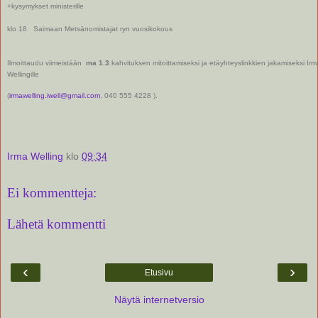
+kysymykset ministerille
klo 18 Saimaan Metsänomistajat ryn vuosikokous
Ilmoittaudu viimeistään
ma 1.3
kahvituksen mitoittamiseksi ja etäyhteyslinkkien jakamiseksi Irm
Wellingille
(
irmawelling.iwell@gmail.com
, 040 555 4228 ).
Irma Welling
klo
09:34
Ei kommentteja:
Lähetä kommentti
‹
›
Etusivu
Näytä internetversio