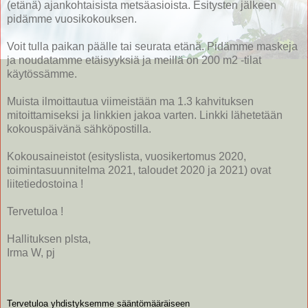
(etänä) ajankohtaisista metsäasioista. Esitysten jälkeen
pidämme vuosikokouksen.
Voit tulla paikan päälle tai seurata etänä. Pidämme maskeja
ja noudatamme etäisyyksiä ja meillä on 200 m2 -tilat
käytössämme.
Muista ilmoittautua viimeistään ma 1.3 kahvituksen
mitoittamiseksi ja linkkien jakoa varten. Linkki lähetetään
kokouspäivänä sähköpostilla.
Kokousaineistot (esityslista, vuosikertomus 2020,
toimintasuunnitelma 2021, taloudet 2020 ja 2021) ovat
liitetiedostoina !
Tervetuloa !
Hallituksen plsta,
Irma W, pj
Tervetuloa yhdistyksemme sääntömääräiseen