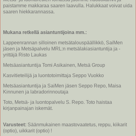
paistamme makkaraa saaren laavulla. Halukkaat voivat uida
saaren hiekkarannassa.
Mukana retkellä asiantuntijoina mm.:
Lappeenrannan silloinen metsätalouspäällikkö, SaiMen
jäsen ja Metsäpalvelu MRL:n metsälakiasiantuntija ja -
yrittäjä Risto Laukas
Metsäasiantuntija Tomi Asikainen, Metsä Group
Kasvitieteilijä ja luontotoimittaja Seppo Vuokko
Metsäasiantuntija ja SaiMen jäsen Seppo Repo, Maisa
Kinnunen ja labradorinnoutaja
Toto, Metsä- ja luontopalvelu S. Repo. Toto haistaa
kirjanpainajan iskemät.
Varusteet:
Säänmukainen maastovaatetus, reppu, kiikarit
(optio), uikkarit (optio) !