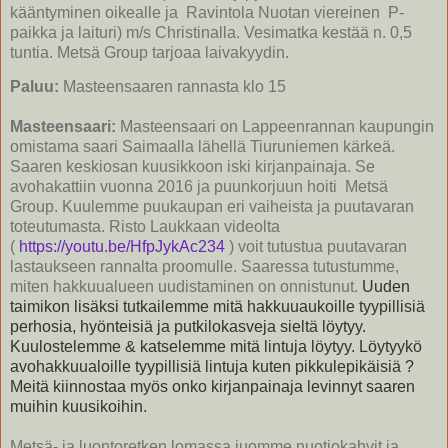
kääntyminen oikealle ja Ravintola Nuotan viereinen P-
paikka ja laituri) m/s Christinalla. Vesimatka kestää n. 0,5
tuntia. Metsä Group tarjoaa laivakyydin.
Paluu:
Masteensaaren rannasta klo 15
Masteensaari:
Masteensaari on Lappeenrannan kaupungin
omistama saari Saimaalla lähellä Tiuruniemen kärkeä.
Saaren keskiosan kuusikkoon iski kirjanpainaja. Se
avohakattiin vuonna 2016 ja puunkorjuun hoiti Metsä
Group. Kuulemme puukaupan eri vaiheista ja puutavaran
toteutumasta. Risto Laukkaan videolta
(
https://youtu.be/HfpJykAc234
)
voit tutustua puutavaran
lastaukseen rannalta proomulle. Saaressa tutustumme,
miten hakkuualueen uudistaminen on onnistunut.
Uuden
taimikon lisäksi tutkailemme mitä hakkuuaukoille tyypillisiä
perhosia, hyönteisiä ja putkilokasveja sieltä löytyy.
Kuulostelemme & katselemme mitä lintuja löytyy. Löytyykö
avohakkuualoille tyypillisiä lintuja kuten pikkulepikäisiä ?
Meitä kiinnostaa myös onko kirjanpainaja levinnyt saaren
muihin kuusikoihin.
Metsä- ja luontoretken lomassa juomme nuotiokahvit ja