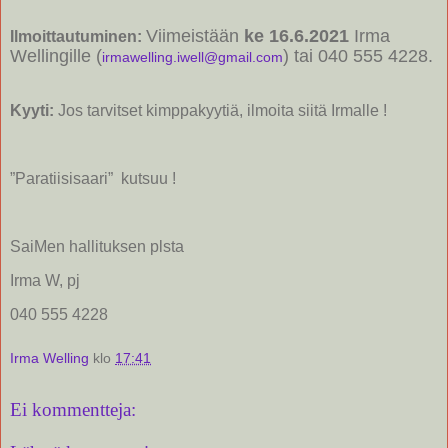
Viimeistään
ke 16.6.2021
Irma
Ilmoittautuminen:
Wellingille (
) tai 040 555 4228.
irmawelling.iwell@gmail.com
Kyyti:
Jos tarvitset kimppakyytiä, ilmoita siitä Irmalle !
”Paratiisisaari” kutsuu !
SaiMen hallituksen plsta
Irma W, pj
040 555 4228
Irma Welling
klo
17:41
Ei kommentteja: