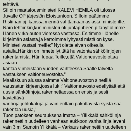
tehtävä.
Silloin maatalousministeri KALEVI HEMILÄ oli tulossa
Juvalle OP järjestön Eloistuntoon. Silloin päätimme
Ristiinan pj. kanssa mennä valittamaan asiasta ministerille.
Näin tehtiinkin,kun ministeri oli juhlapuheen pitänyt olimme
Hänen virka-auton vieressä vastassa. Esitimme Hänelle
kirjelmän asiasta,ja kerroimme lyhyesti mistä on kyse.
Ministeri vastasi meille:” Nyt olette aivan oikealla
asialla,Hänkin on ihmetellyt tätä hulvatonta sähkölinjojen
rakentamista. Hän lupaa Teille,että Valtioneuvosto ottaa
asiaan
kantaa viimeistään vuoden vaihteessa.Saatte talvella
vastauksen valtioneuvostolta.”
Maaliskuun alussa saimme Valtioneuvoston sinetillä
varustetun kirjeen,jossa luki:” Valtioneuvosto edellyttää että
uusia sähkölinjoja rakennettaessa on ensisijaisesti
käytettävä
vanhoja johtokatuja ja vain erittäin pakottavista syistä saa
rakentaa uusia,”
Tuon pätöksen seurauksena Imatra – Yllikkälä sähkölinja
rakennettiin uudelleen vanhaan aukkoon,vanha linja leveni
vain 3 m. Samoin Ylikkälä – Varkaus rakennettiin uudelleen