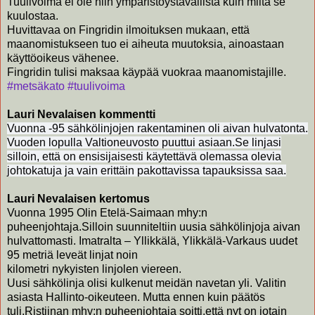
Tuulivoima ei ole niin ympäristöystävällistä kuin miltä se 
kuulostaa.
Huvittavaa on Fingridin ilmoituksen mukaan, että 
maanomistukseen tuo ei aiheuta muutoksia, ainoastaan 
käyttöoikeus vähenee.
Fingridin tulisi maksaa käypää vuokraa maanomistajille.
#metsäkato
#tuulivoima
Lauri Nevalaisen kommentti
Vuonna -95 sähkölinjojen rakentaminen oli aivan hulvatonta.
Vuoden lopulla Valtioneuvosto puuttui asiaan.Se linjasi
silloin, että on ensisijaisesti käytettävä olemassa olevia
johtokatuja ja vain erittäin pakottavissa tapauksissa saa.
Lauri Nevalaisen kertomus
Vuonna 1995 Olin Etelä-Saimaan mhy:n
puheenjohtaja.Silloin suunniteltiin uusia sähkölinjoja aivan
hulvattomasti. Imatralta – Yllikkälä, Ylikkälä-Varkaus uudet
95 metriä leveät linjat noin
kilometri nykyisten linjolen viereen.
Uusi sähkölinja olisi kulkenut meidän navetan yli. Valitin
asiasta Hallinto-oikeuteen. Mutta ennen kuin päätös
tuli,Ristiinan mhy:n puheenjohtaja soitti,että nyt on jotain