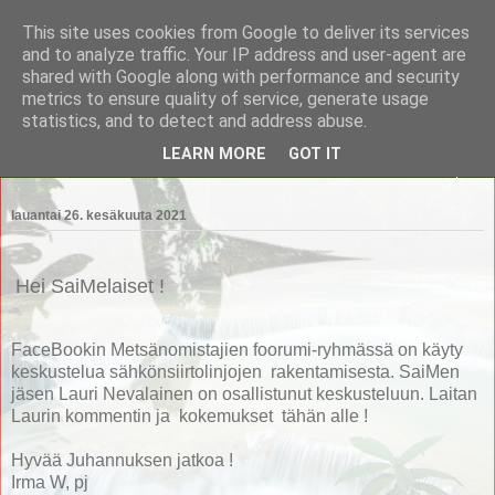
This site uses cookies from Google to deliver its services
Saimaan Metsänomistajat
and to analyze traffic. Your IP address and user-agent are
shared with Google along with performance and security
metrics to ensure quality of service, generate usage
Saimaan Metsänomistajat
statistics, and to detect and address abuse.
LEARN MORE
GOT IT
▼
lauantai 26. kesäkuuta 2021
Hei SaiMelaiset !
FaceBookin Metsänomistajien foorumi-ryhmässä on käyty
keskustelua sähkönsiirtolinjojen rakentamisesta. SaiMen
jäsen Lauri Nevalainen on osallistunut keskusteluun. Laitan
Laurin kommentin ja kokemukset tähän alle !
Hyvää Juhannuksen jatkoa !
Irma W, pj