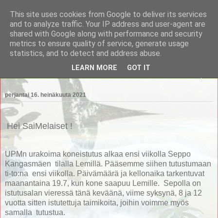
This site uses cookies from Google to deliver its services
Saimaan Metsänomistajat
and to analyze traffic. Your IP address and user-agent are
shared with Google along with performance and security
metrics to ensure quality of service, generate usage
Saimaan Metsänomistajat
statistics, and to detect and address abuse.
LEARN MORE
GOT IT
▼
perjantai 16. heinäkuuta 2021
Hei SaiMelaiset !
UPMn urakoima koneistutus alkaa ensi viikolla Seppo
Kangasmäen tilalla Lemillä. Pääsemme siihen tutustumaan
ti-to:na ensi viikolla. Päivämäärä ja kellonaika tarkentuvat
maanantaina 19.7, kun kone saapuu Lemille. Sepolla on
istutusalan vieressä tänä keväänä, viime syksynä, 8 ja 12
vuotta sitten istutettuja taimikoita, joihin voimme myös
samalla tutustua.