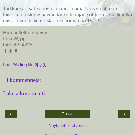
Tarkkailkaa sähköpostia maanantaina ! Jos sinulla on
toiveita tutustumispäivän tai kellonajan suhteen, ilmoitteletko
niistä minulle viimeistään sunnuntaina 18.7 !
Huh hellettä-terveisin,
Irma W, pj
040 555 4228
🌲
🌲
🌲
Irma Welling
klo
05:41
Ei kommentteja:
Lähetä kommentti
‹
›
Etusivu
Näytä internetversio