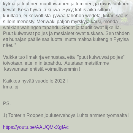
kylmä ja tuulinen muuttuwainen ja luminen, ja myös tuulinen
kewät. Kesä hywä ja kuiwa. Syxy; kallis aika silloin
kuullaan, ei kelwollista jywää lahohon wedetä, kalan saalis
silloin menesty. Meriwäki paljon myrskyjä kärsi, monda
walkian wahingoa tapahdu. Sodat ja taudit owat lijkeillä.
Puut kuiwawat poijes ja mesiäiset owat tuskasa. Sen tähden
ett hunajan päälle saa luotta, mutta maitoa kuitengin Pytyisä
näet. ”
Vaikka tuo Ilmakirja ennustaa, että ”puut kuiwuwat poijes”,
toivotaan, ettei niin tapahdu. Autetaan metsiämme
kasvamaan entistä voimallisemmin !
Kaikkea hyvää vuodelle 2022 !
Irma, pj
PS.
1) Tonterin Roopen joulutervehdys Luhtalammen työmaalta !
https://youtu.be/AAUQMkXgfAc