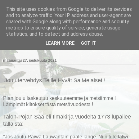
This site uses cookies from Google to deliver its services
Saimaan Metsänomistajat
and to analyze traffic. Your IP address and user-agent are
shared with Google along with performance and security
metrics to ensure quality of service, generate usage
Saimaan Metsänomistajat
statistics, and to detect and address abuse.
LEARN MORE
GOT IT
▼
maanantai 27. joulukuuta 2021
Joulutervehdys Teille Hyvät SaiMelaiset !
Pian joulu laskeutuu keskuuteemme ja metsiimme !
Lämpimät kiitokset tästä metsävuodesta !
Talon-Pojan Sää eli Ilmakirja vuodelta 1773 lupailee
tällaista:
"Jos Joulu-Päiwä Lauwantain pääle lange. Niin tule talwi