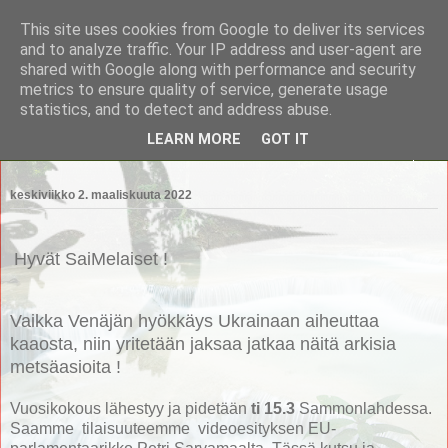
This site uses cookies from Google to deliver its services
Saimaan Metsänomistajat
and to analyze traffic. Your IP address and user-agent are
shared with Google along with performance and security
metrics to ensure quality of service, generate usage
Saimaan Metsänomistajat
statistics, and to detect and address abuse.
LEARN MORE
GOT IT
▼
keskiviikko 2. maaliskuuta 2022
Hyvät SaiMelaiset !
Vaikka Venäjän hyökkäys Ukrainaan aiheuttaa
kaaosta, niin yritetään jaksaa jatkaa näitä arkisia
metsäasioita !
Vuosikokous lähestyy ja pidetään
ti 15.3
Sammonlahdessa.
Saamme tilaisuuteemme videoesityksen EU-