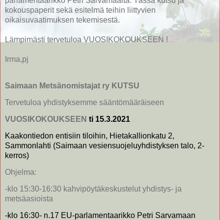
parlamentaarikko Petri Sarvamaalta. Tässä kutsu ja
kokouspaperit sekä esitelmä teihin liittyvien
oikaisuvaatimuksen tekemisestä.
Lämpimästi tervetuloa VUOSIKOKOUKSEEN !
Irma,pj
Saimaan Metsänomistajat ry KUTSU
Tervetuloa yhdistyksemme sääntömääräiseen
VUOSIKOKOUKSEEN
ti 15.3.2021
Kaakontiedon entisiin tiloihin, Hietakallionkatu 2,
Sammonlahti (Saimaan vesiensuojeluyhdistyksen talo, 2-
kerros)
Ohjelma:
-klo 15:30-16:30 kahvipöytäkeskustelut yhdistys- ja
metsäasioista
-klo 16:30- n.17 EU-parlamentaarikko Petri Sarvamaan