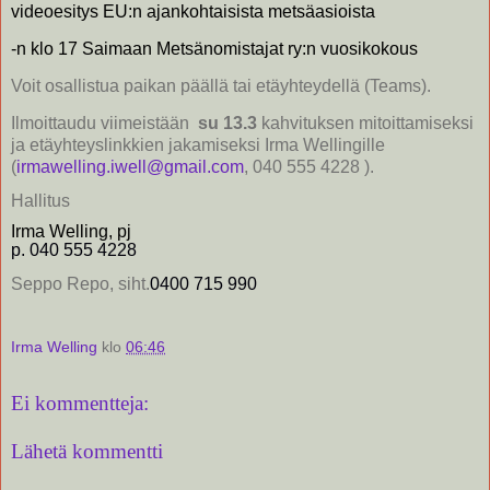
videoesitys EU:n ajankohtaisista metsäasioista
-n klo 17 Saimaan Metsänomistajat ry:n vuosikokous
Voit osallistua paikan päällä tai etäyhteydellä (Teams).
Ilmoittaudu viimeistään
su 13.3
kahvituksen mitoittamiseksi
ja etäyhteyslinkkien jakamiseksi Irma Wellingille
(
irmawelling.iwell@gmail.com
, 040 555 4228 ).
Hallitus
Irma Welling, pj
p. 040 555 4228
Seppo Repo, siht.
0400 715 990
Irma Welling
klo
06:46
Ei kommentteja:
Lähetä kommentti