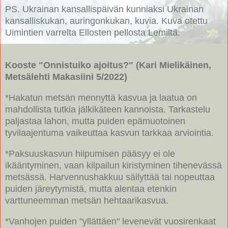
PS. Ukrainan kansallispäivän kunniaksi Ukrainan
kansalliskukan, auringonkukan, kuvia. Kuva otettu
Uimintien varrelta Ellosten pellosta Lemiltä.
Kooste "Onnistuiko ajoitus?" (Kari Mielikäinen,
Metsälehti Makasiini 5/2022)
*Hakatun metsän mennyttä kasvua ja laatua on
mahdollista tutkia jälkikäteen kannoista. Tarkastelu
paljastaa lahon, mutta puiden epämuotoinen
tyvilaajentuma vaikeuttaa kasvun tarkkaa arviointia.
*Paksuuskasvun hiipumisen pääsyy ei ole
ikääntyminen, vaan kilpailun kiristyminen tihenevässä
metsässä. Harvennushakkuu säilyttää tai nopeuttaa
puiden järeytymistä, mutta alentaa etenkin
varttuneemman metsän hehtaarikasvua.
*Vanhojen puiden "yllättäen" levenevät vuosirenkaat