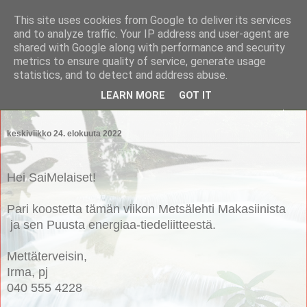
This site uses cookies from Google to deliver its services
Saimaan Metsänomistajat
and to analyze traffic. Your IP address and user-agent are
shared with Google along with performance and security
metrics to ensure quality of service, generate usage
Saimaan Metsänomistajat
statistics, and to detect and address abuse.
LEARN MORE
GOT IT
▼
keskiviikko 24. elokuuta 2022
Hei SaiMelaiset!
Pari koostetta tämän viikon Metsälehti Makasiinista
ja sen Puusta energiaa-tiedeliitteestä.
Mettäterveisin,
Irma, pj
040 555 4228