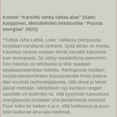
Kooste "Karsittu ranka valtaa alaa" (Sami
Karppinen, Metsälehden tietotusliite "Puusta
energiaa" 2022)
*Tutkija Juha Laitila, Luke: Valtaosa pienpuusta
korjataan karsittuna rankana. Syitä tähän on monta.
Karsittua rankaa voidaan tehdä samalla kalustolla
kuin ainespuuta. Se säilyy varastoituna paremmin.
Sen haketus on tehokasta ja siitä saadaan
tasalaautuisempaa haketta. Rankapuuta voidaan
korjata karuimmiltakin kasvupaikoilta ilman pelkoa
liian suurista ravinnetappioista, sillä oksat ja latvat
jäävät metsään. Merkittävin syy karsitun rangan
suosiolle on kuitenkin se, että kysynnän kasvaessa
energiapuuta korjataan yhä järeämmistä metsistä.
Puun koko on kaiken a ja o, sillä tuottavuus ja puun
koko kulkevat aina käsi kädessä.