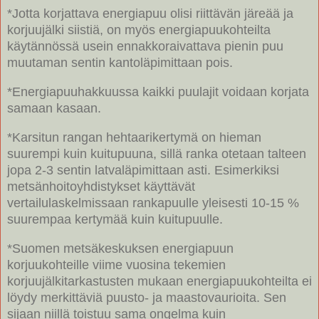
*Jotta korjattava energiapuu olisi riittävän järeää ja
korjuujälki siistiä, on myös energiapuukohteilta
käytännössä usein ennakkoraivattava pienin puu
muutaman sentin kantoläpimittaan pois.
*Energiapuuhakkuussa kaikki puulajit voidaan korjata
samaan kasaan.
*Karsitun rangan hehtaarikertymä on hieman
suurempi kuin kuitupuuna, sillä ranka otetaan talteen
jopa 2-3 sentin latvaläpimittaan asti. Esimerkiksi
metsänhoitoyhdistykset käyttävät
vertailulaskelmissaan rankapuulle yleisesti 10-15 %
suurempaa kertymää kuin kuitupuulle.
*Suomen metsäkeskuksen energiapuun
korjuukohteille viime vuosina tekemien
korjuujälkitarkastusten mukaan energiapuukohteilta ei
löydy merkittäviä puusto- ja maastovaurioita. Sen
sijaan niillä toistuu sama ongelma kuin