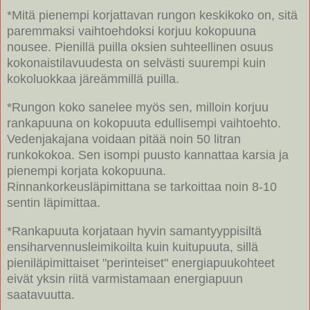
*Mitä pienempi korjattavan rungon keskikoko on, sitä
paremmaksi vaihtoehdoksi korjuu kokopuuna
nousee. Pienillä puilla oksien suhteellinen osuus
kokonaistilavuudesta on selvästi suurempi kuin
kokoluokkaa järeämmillä puilla.
*Rungon koko sanelee myös sen, milloin korjuu
rankapuuna on kokopuuta edullisempi vaihtoehto.
Vedenjakajana voidaan pitää noin 50 litran
runkokokoa. Sen isompi puusto kannattaa karsia ja
pienempi korjata kokopuuna.
Rinnankorkeusläpimittana se tarkoittaa noin 8-10
sentin läpimittaa.
*Rankapuuta korjataan hyvin samantyyppisiltä
ensiharvennusleimikoilta kuin kuitupuuta, sillä
pieniläpimittaiset "perinteiset" energiapuukohteet
eivät yksin riitä varmistamaan energiapuun
saatavuutta.