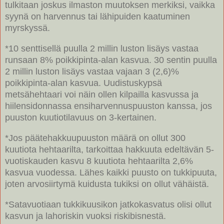
tulkitaan joskus ilmaston muutoksen merkiksi, vaikka
syynä on harvennus tai lähipuiden kaatuminen
myrskyssä.
*10 senttisellä puulla 2 millin luston lisäys vastaa
runsaan 8% poikkipinta-alan kasvua. 30 sentin puulla
2 millin luston lisäys vastaa vajaan 3 (2,6)%
poikkipinta-alan kasvua. Uudistuskypsä
metsähehtaari voi näin ollen kilpailla kasvussa ja
hiilensidonnassa ensiharvennuspuuston kanssa, jos
puuston kuutiotilavuus on 3-kertainen.
*Jos päätehakkuupuuston määrä on ollut 300
kuutiota hehtaarilta, tarkoittaa hakkuuta edeltävän 5-
vuotiskauden kasvu 8 kuutiota hehtaarilta 2,6%
kasvua vuodessa. Lähes kaikki puusto on tukkipuuta,
joten arvosiirtymä kuidusta tukiksi on ollut vähäistä.
*Satavuotiaan tukkikuusikon jatkokasvatus olisi ollut
kasvun ja lahoriskin vuoksi riskibisnestä.