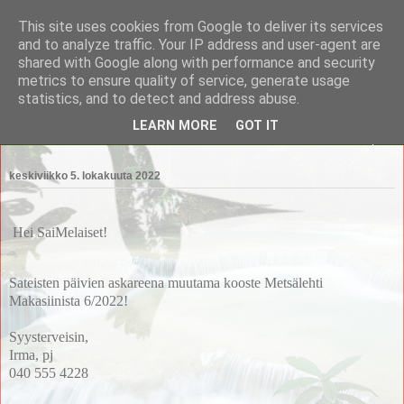
This site uses cookies from Google to deliver its services
Saimaan Metsänomistajat
and to analyze traffic. Your IP address and user-agent are
shared with Google along with performance and security
metrics to ensure quality of service, generate usage
Saimaan Metsänomistajat
statistics, and to detect and address abuse.
LEARN MORE
GOT IT
▼
keskiviikko 5. lokakuuta 2022
Hei SaiMelaiset!
Sateisten päivien askareena muutama kooste Metsälehti
Makasiinista 6/2022!
Syysterveisin,
Irma, pj
040 555 4228