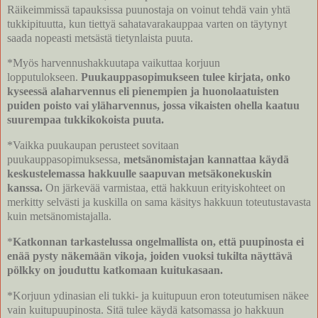
Räikeimmissä tapauksissa puunostaja on voinut tehdä vain yhtä
tukkipituutta, kun tiettyä sahatavarakauppaa varten on täytynyt
saada nopeasti metsästä tietynlaista puuta.
*Myös harvennushakkuutapa vaikuttaa korjuun
lopputulokseen.
Puukauppasopimukseen tulee kirjata, onko
kyseessä alaharvennus eli pienempien ja huonolaatuisten
puiden poisto vai yläharvennus, jossa vikaisten ohella kaatuu
suurempaa tukkikokoista puuta.
*Vaikka puukaupan perusteet sovitaan
puukauppasopimuksessa,
metsänomistajan kannattaa käydä
keskustelemassa hakkuulle saapuvan metsäkonekuskin
kanssa.
On järkevää varmistaa, että hakkuun erityiskohteet on
merkitty selvästi ja kuskilla on sama käsitys hakkuun toteutustavasta
kuin metsänomistajalla.
*
Katkonnan tarkastelussa ongelmallista on, että puupinosta ei
enää pysty näkemään vikoja, joiden vuoksi tukilta näyttävä
pölkky on jouduttu katkomaan kuitukasaan.
*Korjuun ydinasian eli tukki- ja kuitupuun eron toteutumisen näkee
vain kuitupuupinosta. Sitä tulee käydä katsomassa jo hakkuun