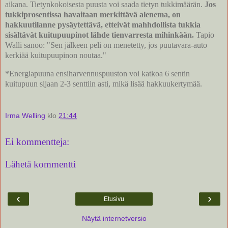
aikana. Tietynkokoisesta puusta voi saada tietyn tukkimäärän.
Jos
tukkiprosentissa havaitaan merkittävä alenema, on
hakkuutilanne pysäytettävä, etteivät mahhdollista tukkia
sisältävät kuitupuupinot lähde tienvarresta mihinkään.
Tapio
Walli sanoo: "Sen jälkeen peli on menetetty, jos puutavara-auto
kerkiää kuitupuupinon noutaa."
*Energiapuuna ensiharvennuspuuston voi katkoa 6 sentin
kuitupuun sijaan 2-3 senttiin asti, mikä lisää hakkuukertymää.
Irma Welling
klo
21:44
Ei kommentteja:
Lähetä kommentti
‹
›
Etusivu
Näytä internetversio