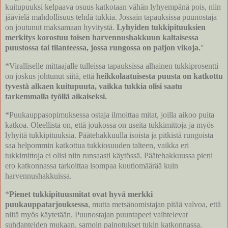
kuitupuuksi kelpaava osuus katkotaan vähän lyhyempänä pois, niin
jäävielä mahdollisuus tehdä tukkia. Jossain tapauksissa puunostaja
on joutunut maksamaan hyvitystä.
Lyhyiden tukkipituuksien
merkitys korostuu toisen harvennushakkuun kaltaisessa
puustossa tai tilanteessa, jossa rungossa on paljon vikoja.
"
*Viralliselle mittaajalle tulleissa tapauksissa alhainen tukkiprosentti
on joskus johtunut siitä, että
heikkolaatuisesta puusta on katkottu
tyvestä alkaen kuitupuuta, vaikka tukkia olisi saatu
tarkemmalla työllä aikaiseksi.
*Puukauppasopimuksessa ostaja ilmoittaa mitat, joilla aikoo puita
katkoa. Oleellista on, että joukossa on useita tukkimittoja ja myös
lyhyitä tukkipituuksia. Päätehakkuulla isoista ja pitkistä rungoista
saa helpommin katkottua tukkiosuuden talteen, vaikka eri
tukkimittoja ei olisi niin runsaasti käytössä. Päätehakkuussa pieni
ero katkonnassa tarkoittaa isompaa kuutiomäärää kuin
harvennushakkuissa.
*
Pienet tukkipituusmitat ovat hyvä merkki
puukauppatarjouksessa
, mutta metsänomistajan pitää valvoa, että
niitä myös käytetään. Puunostajan puuntapeet vaihtelevat
suhdanteiden mukaan, samoin painotukset tukin katkonnassa.