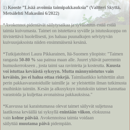
1)
Kooste ”Lisää avoimia taimipakkauksia” (Valtteri Skyttä,
Metsälehti Makasiini 6/2022)
*Avokennot pidentävät säilytysaikaa ja syväistutus estää estää
taimia kuivumasta. Taimet on istutettava syvälle ja istutuskuoppa on
tiivistettävä huolellisesti, jos haluaa puunalkujen selviytyvän
kuivuusjaksoista niiden ensimmäisenä kesänä.
*Tutkijatohtori Laura Pikkarainen, Itä-Suomen yliopisto: ”Taimen
rangasta
50-80 %
saa painua maan alle. Juuret yltävät paremmin
humuskerrokseen , josta taimi saa ravinteita ja kosteutta.
Kuusta
voi istuttaa keväästä syksyyn. Mutta männynistutus vain
keväisin, jos ei halua ottaa riskejä.
Taimilaatikko kehitettiin alun
perin pakkasvarastoiduille taimille ja se yleistettiin ilman tutkimusta
muihinkin taimiin. Kesän ja alkusyksyn istutuksiin taimet kannattaa
varastoida ja kuljettaa avonaisissa pakkauksissa."
*Kasvussa tai karaistumassa olevat taimet säilyvät suljetussa
laatikossa keväällä tai syksyllä
enintään viikon
, elokuussa
vain
kolme päivää
. Avokennoissa taimia voidaan
säilyttää
muutama päivä
pidempään.