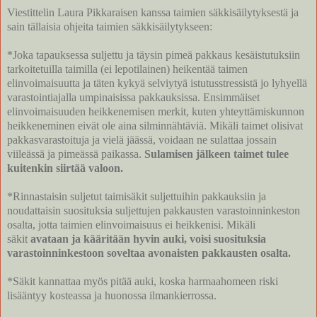
Viestittelin Laura Pikkaraisen kanssa taimien säkkisäilytyksestä ja
sain tällaisia ohjeita taimien säkkisäilytykseen:
*Joka tapauksessa suljettu ja täysin pimeä pakkaus kesäistutuksiin
tarkoitetuilla taimilla (ei lepotilainen) heikentää taimen
elinvoimaisuutta ja täten kykyä selviytyä istutusstressistä jo lyhyellä
varastointiajalla umpinaisissa pakkauksissa. Ensimmäiset
elinvoimaisuuden heikkenemisen merkit, kuten yhteyttämiskunnon
heikkeneminen eivät ole aina silminnähtäviä. Mikäli taimet olisivat
pakkasvarastoituja ja vielä jäässä, voidaan ne sulattaa jossain
viileässä ja pimeässä paikassa.
Sulamisen jälkeen taimet tulee
kuitenkin siirtää valoon.
*Rinnastaisin suljetut taimisäkit suljettuihin pakkauksiin ja
noudattaisin suosituksia suljettujen pakkausten varastoinninkeston
osalta, jotta taimien elinvoimaisuus ei heikkenisi. Mikäli
säkit
avataan ja kääritään hyvin auki, voisi suosituksia
varastoinninkestoon soveltaa avonaisten pakkausten osalta.
*Säkit kannattaa myös pitää auki, koska harmaahomeen riski
lisääntyy kosteassa ja huonossa ilmankierrossa.