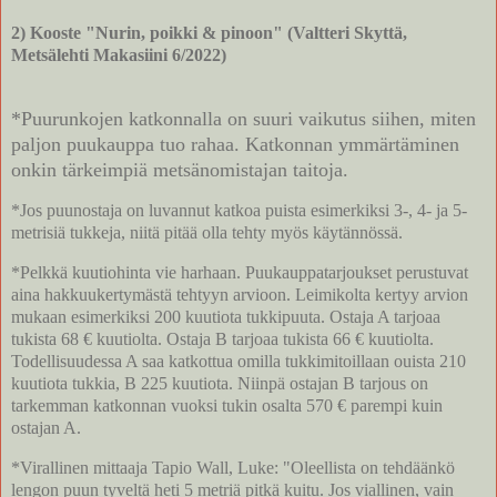
2) Kooste "Nurin, poikki & pinoon" (Valtteri Skyttä,
Metsälehti Makasiini 6/2022)
*Puurunkojen katkonnalla on suuri vaikutus siihen, miten
paljon puukauppa tuo rahaa. Katkonnan ymmärtäminen
onkin tärkeimpiä metsänomistajan taitoja.
*Jos puunostaja on luvannut katkoa puista esimerkiksi 3-, 4- ja 5-
metrisiä tukkeja, niitä pitää olla tehty myös käytännössä.
*Pelkkä kuutiohinta vie harhaan. Puukauppatarjoukset perustuvat
aina hakkuukertymästä tehtyyn arvioon. Leimikolta kertyy arvion
mukaan esimerkiksi 200 kuutiota tukkipuuta. Ostaja A tarjoaa
tukista 68 € kuutiolta. Ostaja B tarjoaa tukista 66 € kuutiolta.
Todellisuudessa A saa katkottua omilla tukkimitoillaan ouista 210
kuutiota tukkia, B 225 kuutiota. Niinpä ostajan B tarjous on
tarkemman katkonnan vuoksi tukin osalta 570 € parempi kuin
ostajan A.
*Virallinen mittaaja Tapio Wall, Luke: "Oleellista on tehdäänkö
lengon puun tyveltä heti 5 metriä pitkä kuitu. Jos viallinen, vain