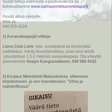
löydät tietoja edellisistä s-postiviesteistä tai
kotisivuiltamme
www.saimaanmetsanomistajat.fi
Hyvää alkua syksylle,
Irma, pj
040 555 4228
1) Aurauskeppejä/-viittoja
Lions Club Lemi
etsii luontaisesti tai kylvämällä
uudistettua mänty-/kuusitaimikkoa, josta voisi tehdä
pituudeltaan 1,5-2 metrisiä aurauskeppejä. Ota yhteyttä
jäseneemme
Seppo Kangasmäkeen, 040 589 4432.
2) Korjaus Metsälehti Makasiinissa olleeseen
kirjoitukseen ja sen koosteeseen ”Uhka ja
mahdollisuus”