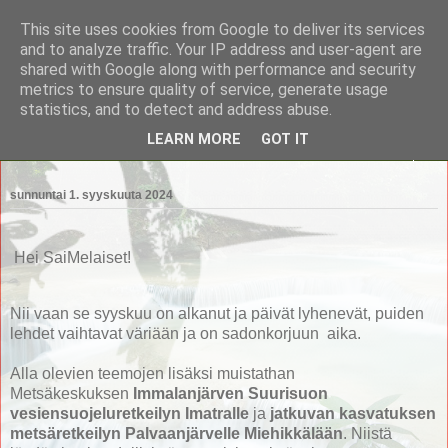
This site uses cookies from Google to deliver its services
Saimaan Metsänomistajat
and to analyze traffic. Your IP address and user-agent are
shared with Google along with performance and security
metrics to ensure quality of service, generate usage
Saimaan Metsänomistajat
statistics, and to detect and address abuse.
LEARN MORE
GOT IT
▼
sunnuntai 1. syyskuuta 2024
Hei SaiMelaiset!
Nii vaan se syyskuu on alkanut ja päivät lyhenevät, puiden
lehdet vaihtavat väriään ja on sadonkorjuun aika.
Alla olevien teemojen lisäksi muistathan
Metsäkeskuksen
Immalanjärven Suurisuon
vesiensuojeluretkeilyn Imatralle
ja
jatkuvan kasvatuksen
metsäretkeilyn Palvaanjärvelle Miehikkälään
. Niistä