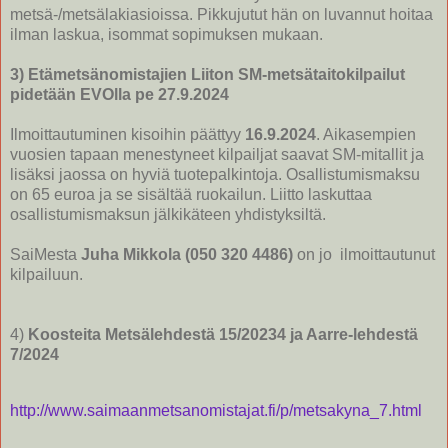
metsä-/metsälakiasioissa. Pikkujutut hän on luvannut hoitaa
ilman laskua, isommat sopimuksen mukaan.
3) Etämetsänomistajien Liiton SM-metsätaitokilpailut
pidetään EVOlla pe 27.9.2024
Ilmoittautuminen kisoihin päättyy
16.9.2024
. Aikasempien
vuosien tapaan menestyneet kilpailjat saavat SM-mitallit ja
lisäksi jaossa on hyviä tuotepalkintoja. Osallistumismaksu
on 65 euroa ja se sisältää ruokailun. Liitto laskuttaa
osallistumismaksun jälkikäteen yhdistyksiltä.
SaiMesta
Juha Mikkola (050 320 4486)
on jo ilmoittautunut
kilpailuun.
4)
Koosteita Metsälehdestä 15/20234 ja Aarre-lehdestä
7/2024
http://www.saimaanmetsanomistajat.fi/p/metsakyna_7.html