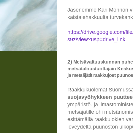
Jäsenemme Kari Monnon vid
kaistalehakkuulta turvekank
https://drive.google.co
s9z/view?usp=drive_link
2)
M
etsävaltuuskunnan puheen
metsätaloustuottajain Keskus
ja met­sä­jä­tit raak­ku­joet puu­nos
Raakkukuolemat Suomussa
suojavyöhykkeen puuttees
ympäristö- ja ilmastoministe
metsäjätille ohi metsänomi
esittämällä raakkujokien va
leveydeltä puunoston ulkopu