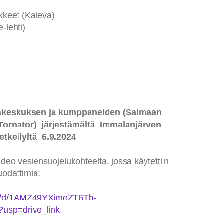
kkeet (Kaleva)
-lehti)
äkeskuksen ja kumppaneiden (Saimaan
 Tornator) järjestämältä Immalanjärven
tkeilyltä 6.9.2024
o vesiensuojelukohteelta, jossa käytettiin
uodattimia:
file/d/1AMZ49YXimeZT6Tb-
sp=drive_link