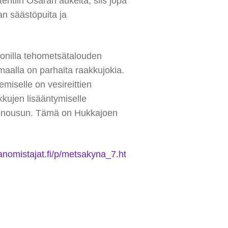
 tehtiin Osaran aukeita, siis jopa
an säästöpuita ja
monilla tehometsätalouden
smaalla on parhaita raakkujokia.
iselle on vesireittien
kujen lisääntymiselle
en nousun. Tämä on Hukkajoen
nomistajat.fi/p/metsakyna_7.ht