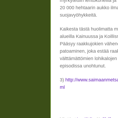
myrkytettiin lentokoneilla ja
20 000 hehtaarin aukko ilm
suojavyöhykkeitä.
Kaikesta tästä huolimatta 
alueilla Kainuussa ja Koilli
Pääsyy raakkujokien vähenem
patoaminen, joka estää raak
välttämättömien lohikaloj
episodissa unohtunut.
3)
http://www.saimaanmetsa
ml