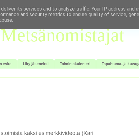
deliver its services and to analyze traffic. Your IP address and 
formance and security metrics to ensure quality of service, gen
abuse.
Metsänomistajat
n esite
Liity jäseneksi
Toimintakalenteri
Tapahtuma- ja kuvaga
stoimista kaksi esimerkkivideota (Kari