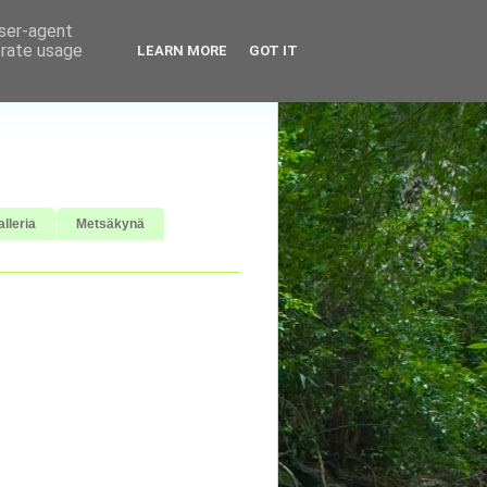
user-agent
erate usage
LEARN MORE
GOT IT
lleria
Metsäkynä