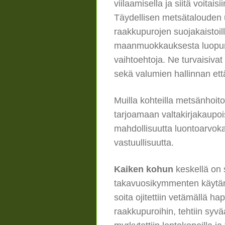
viilaamisella ja siitä voitai
Täydellisen metsätalouden u
raakkupurojen suojakaistoill
maanmuokkauksesta luopum
vaihtoehtoja. Ne turvaisivat 
sekä valumien hallinnan ett
Muilla kohteilla metsänhoito
tarjoamaan valtakirjakaupois
mahdollisuutta luontoarvok
vastuullisuutta.
Kaiken kohun
keskellä on 
takavuosikymmenten käytänt
soita ojitettiin vetämällä 
raakkupuroihin, tehtiin syvä