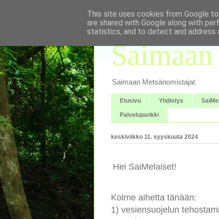
This site uses cookies from Google to 
are shared with Google along with per
statistics, and to detect and address 
Saimaan 
Saimaan Metsänomistajat
Etusivu
Yhdistys
SaiMe
Palvelupankki
keskiviikko 11. syyskuuta 2024
Hei SaiMelaiset!
Kolme aihetta tänään:
1) vesiensuojelun tehostami