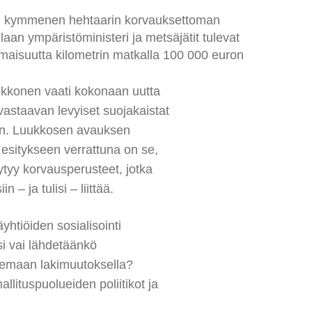
isi kymmenen hehtaarin korvauksettoman
an ympäristöministeri ja metsäjätit tulevat
 omaisuutta kilometrin matkalla 100 000 euron
ukkonen vaati kokonaan uutta
astaavan levyiset suojakaistat
iin. Luukkosen avauksen
 esitykseen verrattuna on se,
ytyy korvausperusteet, jotka
in – ja tulisi – liittää.
yhtiöiden sosialisointi
 vai lähdetäänkö
lemaan lakimuutoksella?
allituspuolueiden poliitikot ja