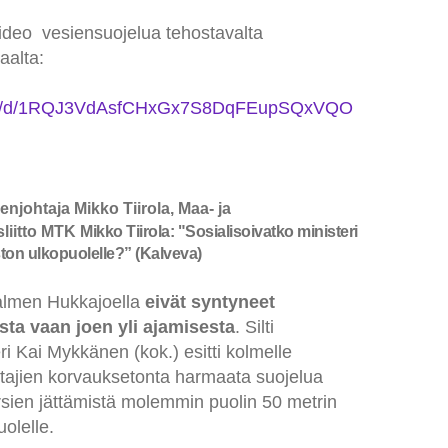
eo vesiensuojelua tehostavalta
aalta:
m/file/d/1RQJ3VdAsfCHxGx7S8DqFEupSQxVQO
johtaja Mikko Tiirola, Maa- ja
liitto MTK
Mikko Tiirola: "So­sia­li­soi­vat­ko mi­nis­te­ri
­ton ul­ko­puo­lel­le?
” (Kalveva)
lmen Hukkajoella
eivät syntyneet
ta vaan joen yli ajamisesta
. Silti
ri Kai Mykkänen (kok.) esitti kolmelle
stajien korvauksetonta harmaata suojelua
rsien jättämistä molemmin puolin 50 metrin
olelle.