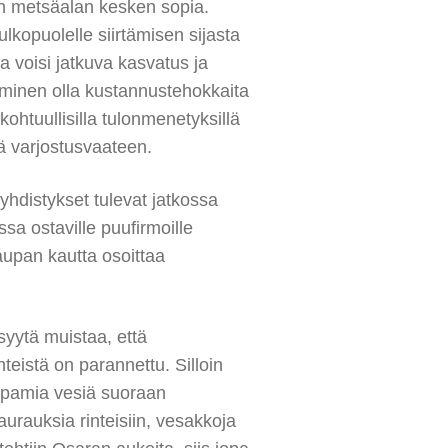
siin metsäalan kesken sopia.
lkopuolelle siirtämisen sijasta
a voisi jatkuva kasvatus ja
inen olla kustannustehokkaita
kohtuullisilla tulonmenetyksillä
ä varjostusvaateen.
yhdistykset tulevat jatkossa
sa ostaville puufirmoille
aupan kautta osoittaa
syytä muistaa, että
eistä on parannettu. Silloin
happamia vesiä suoraan
aurauksia rinteisiin, vesakkoja