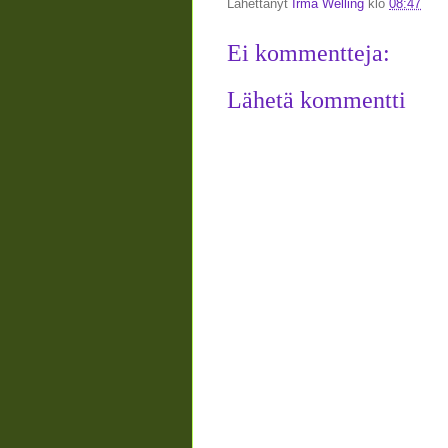
Lähettänyt
Irma Welling
klo
08:47
Ei kommentteja:
Lähetä kommentti