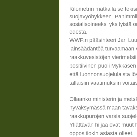
Kilometrin matkalla se tek
suojavyöhykkeen. Pahimmilla
sosialisoineeksi yksityistä
edestä.
WWF:n pääsihteeri Jari Lu
lainsäädäntöä turvaamaan v
raakkuvesistöjen vierimets
positiivinen puoli Mykkäsen
että luonnonsuojelulaista lö
tällaisiin vaatimuksiin voitaisi
Ollaanko ministerin ja metsä
hyväksymässä maan tavaksi
raakkupurojen varsia suoje
Yllättävän hiljaa ovat muut h
oppositiokin asiasta olleet.