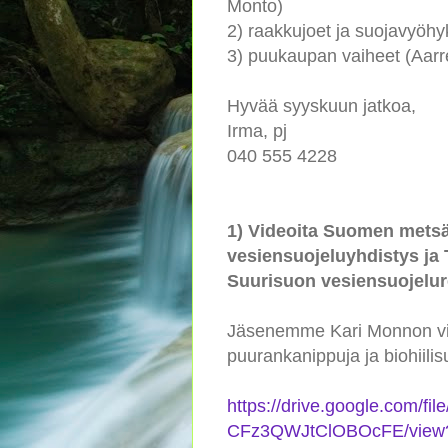
Monto)
2) raakkujoet ja suojavyöhy
3) puukaupan vaiheet (Aarre
Hyvää syyskuun jatkoa,
Irma, pj
040 555 4228
1) Videoita Suomen mets
vesiensuojeluyhdistys ja
Suurisuon vesiensuojelure
Jäsenemme Kari Monnon vide
puurankanippuja ja biohiilis
https://drive.google.com/
CFz3QWJtClOBOcFE/view?u