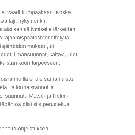
 ei vaadi kumpaakaan. Koska
ava laji, nykyinenkin
taisi sen säilymiselle tärkeiden
n rajaamispäätösmenettelyllä.
ispiirteiden mukaan, ei
odot, ilmansuunnat, kaltevuudet
jakaistan koon tarpeeseen.
oisrannoilla ei ole samanlaista
elä- ja lounaisrannoilla.
isi suunnata Metso- ja Helmi-
ädäntöä olisi siis perusteltua
nhoito-ohjeistuksen