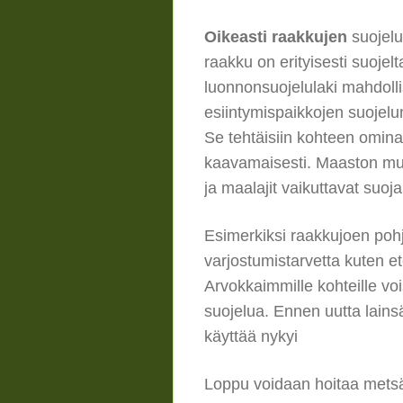
Oikeasti raakkujen
suojelu
raakku on erityisesti suojelt
luonnonsuojelulaki mahdollis
esiintymispaikkojen suojelu
Se tehtäisiin kohteen omina
kaavamaisesti. Maaston mu
ja maalajit vaikuttavat suo
Esimerkiksi raakkujoen pohj
varjostumistarvetta kuten et
Arvokkaimmille kohteille vo
suojelua. Ennen uutta lainsä
käyttää nykyi
Loppu voidaan hoitaa metsä