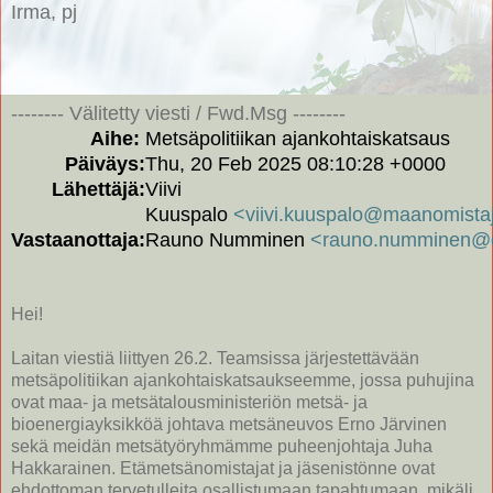
Irma, pj
-------- Välitetty viesti / Fwd.Msg --------
Aihe:
Metsäpolitiikan ajankohtaiskatsaus
Päiväys:
Thu, 20 Feb 2025 08:10:28 +0000
Lähettäjä:
Viivi
Kuuspalo
<viivi.kuuspalo@maanomistajai
Vastaanottaja:
Rauno Numminen
<rauno.numminen@e
Hei!
Laitan viestiä liittyen 26.2. Teamsissa järjestettävään
metsäpolitiikan ajankohtaiskatsaukseemme, jossa puhujina
ovat maa- ja metsätalousministeriön metsä- ja
bioenergiayksikköä johtava metsäneuvos Erno Järvinen
sekä meidän metsätyöryhmämme puheenjohtaja Juha
Hakkarainen. Etämetsänomistajat ja jäsenistönne ovat
ehdottoman tervetulleita osallistumaan tapahtumaan, mikäli