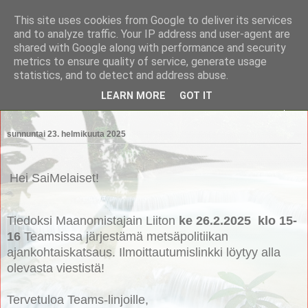
This site uses cookies from Google to deliver its services
Saimaan Metsänomistajat
and to analyze traffic. Your IP address and user-agent are
shared with Google along with performance and security
metrics to ensure quality of service, generate usage
Saimaan Metsänomistajat
statistics, and to detect and address abuse.
LEARN MORE
GOT IT
▼
sunnuntai 23. helmikuuta 2025
Hei SaiMelaiset!
Tiedoksi Maanomistajain Liiton
ke
26.2.2025 klo 15-
16
Teamsissa järjestämä
metsäpolitiikan
ajankohtaiskatsaus. Ilmoittautumislinkki löytyy alla
olevasta viestistä!
Tervetuloa Teams-linjoille,