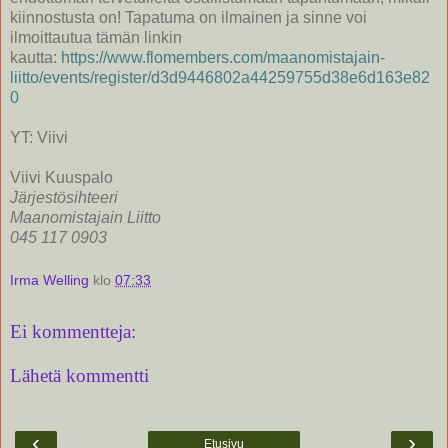
kiinnostusta on! Tapatuma on ilmainen ja sinne voi
ilmoittautua tämän linkin
kautta:
https://www.flomembers.com/maanomistajain-
liitto/events/register/d3d9446802a44259755d38e6d163e82
0
YT: Viivi
Viivi Kuuspalo
Järjestösihteeri
Maanomistajain Liitto
045 117 0903
Irma Welling
klo
07:33
Ei kommentteja:
Lähetä kommentti
‹
›
Etusivu