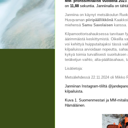
MM- pronssimitalisti vuodelta 2023
on
11,88
sekuntia. Janniinalla on täh
Janniina on käynyt metsäkoulun Ruoko
Husqvarnan
piiripäällikkönä
Kaakkoi
miehensä
Samu Savolaisen
kanssa. S
Kilpamoottorisahauksessa tarvitaan fy
äärimmäistä keskittymistä. Oikeilla varus
voi kehittyä huipputaitajaksi tässä v
kilpailuissa arvioidaan nopeutta, sahau
kykyä toimia turvallisesti suorituksen 
teräketjun vaihto, alta-päältäsahaus, 
Lisätietoja:
Metsälehdessä 22.11.2024 oli Mikko Rii
Janniinan Instagram-tililtä @jandepand
kilpailuista.
Kuva 1. Suomenmestari ja MM-mitalis
Hämäläinen.