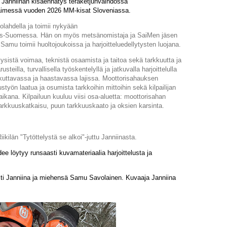
. Janniinan kisaennätys teräketjunvaihdossa
täimessä vuoden 2026 MM-kisat Sloveniassa.
lahdella ja toimii nykyään
s-Suomessa. Hän on myös metsänomistaja ja SaiMen jäsen
amu toimii huoltojoukoissa ja harjoitteluedellytysten luojana.
ysistä voimaa, teknistä osaamista ja taitoa sekä tarkkuutta ja
teilla, turvallisella työskentelyllä ja jatkuvalla harjoittelulla
aikuttavassa ja haastavassa lajissa. Moottorisahauksen
styön laatua ja osumista tarkkoihin mittoihin sekä kilpailijan
aikana. Kilpailuun kuuluu viisi osa-aluetta: moottorisahan
tarkkuuskatkaisu, puun tarkkuuskaato ja oksien karsinta.
kilän "Tytöttelystä se alkoi"-juttu Janniinasta.
ee löytyy runsaasti kuvamateriaalia harjoittelusta ja
ti Janniina ja miehensä Samu Savolainen. Kuvaaja Janniina