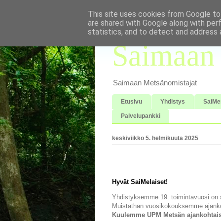
This site uses cookies from Google to 
are shared with Google along with per
statistics, and to detect and address 
Saimaan 
Saimaan Metsänomistajat
Etusivu
Yhdistys
SaiMe
Palvelupankki
keskiviikko 5. helmikuuta 2025
Hyvät SaiMelaiset!
Yhdistyksemme 19. toimintavuosi on s
Muistathan vuosikokouksemme ajan
Kuulemme UPM Metsän ajankohtaisi