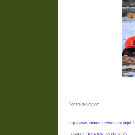
Koosteita Löytyy:
http://www.saimaanmetsanomistajat.f
Lähettänyt
Irma Welling
klo
20:25