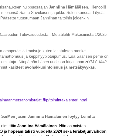
isahauksen huippuosaajan
Janniina Hämäläisen
. Hienoo!!!
me miehensä Samu Savolaisen ja pikku Sulon kanssa. Löydät
 Pääsette tutustumaan Janniinan taitoihin joidenkin
 Maaseudun Tulevaisuudesta , Metsälehti Makasiinista 1/2025
 ja omaperäisiä ilmaisuja kuten latistuksen mankeli,
ostamattomuus ja keppihyypiötaipumus. Esa Saarisen perhe on
omistaja. Niinpä hän hänen uudessa kirjassaan
HYMY. Mitä
nnut käsitteet
avohakkuuintoisuus ja metsäkyvykäs
.
aimaanmetsanomistajat.fi/p/toimintakalenteri.html
 SaiMen jäsen Janniina Hämäläinen löytyy Lemiltä
 nimittäin
Janniina Hämäläinen
. Hän on naisten
23
ja
hopeamitalisti vuodelta 2024
sekä
teräketjunv
aihdon