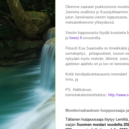
Olemme saaneet joukkoomme moottor
Janniina osallistui jo Kuusijuhlaam
jutun Janniinasta viestin loppuosasta.
metsäretkiemme yhteydessä.
Viestin loppuosasta löydät koosteita
ja
forest.fi
-sivustoilta.
Filosofi Esa Saarisella on ilmeikkäitä
uomakipitys, pintapuutteet, ruusun 
nykyään myös metsän, lähinnä suon, 
ajattelun ajattelu on ja tuo
on lanseera
Kohti kevätpäiväntasausta mennään!
Irma, pj
PS. Hallituksen
toimintakalenteriehdotus:
http://www.s
Moottorisahauksen huippuosaaja ja
Tällainen huippuosaaja löytyy Lemiltä,
sarjan
Suomen mestari vuodelta 20