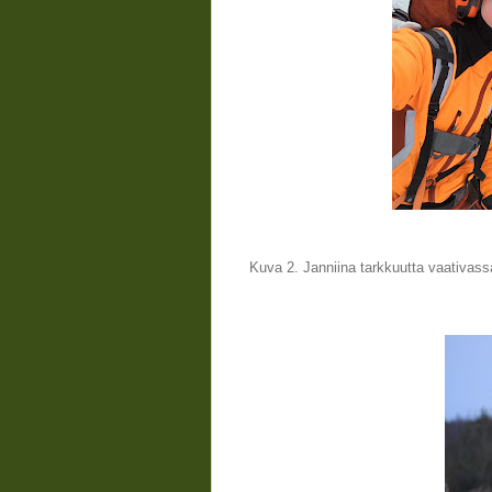
Kuva 2. Janniina tarkkuutta vaativas