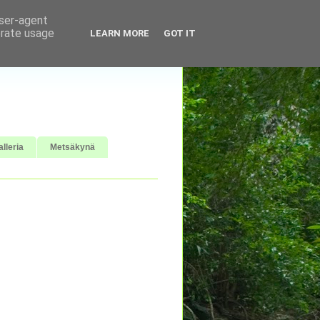
user-agent
erate usage
LEARN MORE
GOT IT
lleria
Metsäkynä