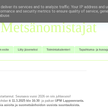
deliver its services and to analyze traffic. Your IP address and 
formance and security metrics to ensure quality of service, gen
abuse.
Metsänomistajat
n esite
Liity jäseneksi
Toimintakalenteri
Tapahtuma- ja kuvaga
tartannut.
Seuraava vuosi 2026 on siis juhlavuosi!
kohdan
ti 11.3.2025 klo 16:30
ja paikan
UPM Lappeenranta.
a asioita ja suometsänhoidon uusista suuntauksista.