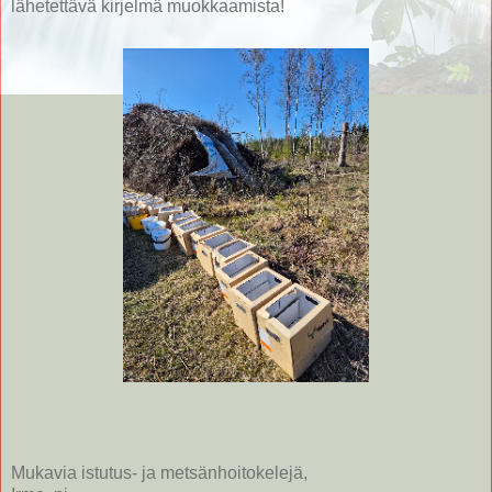
lähetettävä kirjelmä muokkaamista!
Mukavia istutus- ja metsänhoitokelejä,