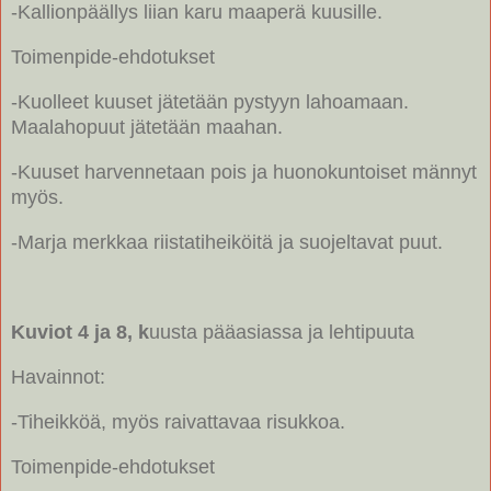
-Kallionpäällys liian karu maaperä kuusille.
Toimenpide-ehdotukset
-Kuolleet kuuset jätetään pystyyn lahoamaan.
Maalahopuut jätetään maahan.
-Kuuset harvennetaan pois ja huonokuntoiset männyt
myös.
-Marja merkkaa riistatiheiköitä ja suojeltavat puut.
Kuviot 4 ja 8, k
uusta pääasiassa ja lehtipuuta
Havainnot:
-Tiheikköä, myös raivattavaa risukkoa.
Toimenpide-ehdotukset