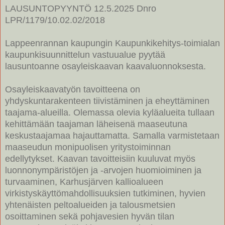
LAUSUNTOPYYNTÖ 12.5.2025 Dnro
LPR/1179/10.02.02/2018
Lappeenrannan kaupungin Kaupunkikehitys-toimialan
kaupunkisuunnittelun vastuualue pyytää
lausuntoanne osayleiskaavan kaavaluonnoksesta.
Osayleiskaavatyön tavoitteena on
yhdyskuntarakenteen tiivistäminen ja eheyttäminen
taajama-alueilla. Olemassa olevia kyläalueita tullaan
kehittämään taajaman läheisenä maaseutuna
keskustaajamaa hajauttamatta. Samalla varmistetaan
maaseudun monipuolisen yritystoiminnan
edellytykset. Kaavan tavoitteisiin kuuluvat myös
luonnonympäristöjen ja -arvojen huomioiminen ja
turvaaminen, Karhusjärven kallioalueen
virkistyskäyttömahdollisuuksien tutkiminen, hyvien
yhtenäisten peltoalueiden ja talousmetsien
osoittaminen sekä pohjavesien hyvän tilan