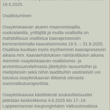
19.5.2025.
Osallistuminen
Osayleiskaavan alueen maanomistajilla,
vuokralaisilla, yrittäjillä ja muilla osallisilla on
mahdollisuus osallistua kaavaprosessiin
kommentoimalla kaavaluonnosta 19.5. – 31.8.2025.
Osallisia kuullaan myös myöhemmin kaavaprosessin
aikana mm. kaavaehdotuksen nähtävilläolon aikana.
Aiemmin osayleiskaavan osallistumis- ja
arviointisuunnitelmasta jätettyihin lausuntoihin ja
mielipiteisiin sekä niihin laadittuihin vastineisiin voi
tutustua osayleiskaavan liitteenä olevasta
vuorovaikutusraportista.
Osayleiskaavaa käsittelevät asukastilaisuudet
pidetään keskiviikkona 4.6.2025 klo 17–19
Lappeenrannan kaupungintalon Valtuustosalissa