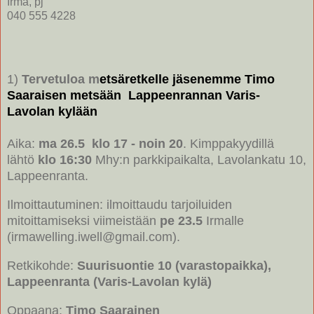
Irma, pj
040 555 4228
1)
Tervetuloa m
etsäretkelle jäsenemme Timo
Saaraisen metsään Lappeenrannan Varis-
Lavolan kylään
Aika:
ma 26.5
klo 17 - noin 20
. Kimppakyydillä
lähtö
klo 16:30
Mhy:n parkkipaikalta, Lavolankatu 10,
Lappeenranta.
Ilmoittautuminen: ilmoittaudu tarjoiluiden
mitoittamiseksi viimeistään
pe 23.5
Irmalle
(irmawelling.iwell@gmail.com).
Retkikohde:
Suurisuontie 10 (varastopaikka),
Lappeenranta (Varis-Lavolan kylä)
Oppaana:
Timo Saarainen