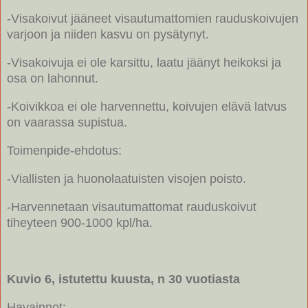
-Visakoivut jääneet visautumattomien rauduskoivujen
varjoon ja niiden kasvu on pysätynyt.
-Visakoivuja ei ole karsittu, laatu jäänyt heikoksi ja
osa on lahonnut.
-Koivikkoa ei ole harvennettu, koivujen elävä latvus
on vaarassa supistua.
Toimenpide-ehdotus:
-Viallisten ja huonolaatuisten visojen poisto.
-Harvennetaan visautumattomat rauduskoivut
tiheyteen 900-1000 kpl/ha.
Kuvio 6, istutettu kuusta, n 30 vuotiasta
Havainnot: