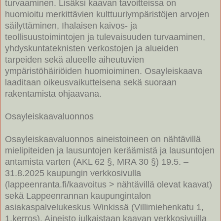
turvaaminen. Lisäksi kaavan tavoitteissa on
huomioitu merkittävien kulttuuriympäristöjen arvojen
säilyttäminen, Ihalaisen kaivos- ja
teollisuustoimintojen ja tulevaisuuden turvaaminen,
yhdyskuntateknisten verkostojen ja alueiden
tarpeiden sekä alueelle aiheutuvien
ympäristöhäiriöiden huomioiminen. Osayleiskaava
laaditaan oikeusvaikutteisena sekä suoraan
rakentamista ohjaavana.
Osayleiskaavaluonnos
Osayleiskaavaluonnos aineistoineen on nähtävillä
mielipiteiden ja lausuntojen keräämistä ja lausuntojen
antamista varten (AKL 62 §, MRA 30 §) 19.5. –
31.8.2025 kaupungin verkkosivulla
(lappeenranta.fi/kaavoitus > nähtävillä olevat kaavat)
sekä Lappeenrannan kaupungintalon
asiakaspalvelukeskus Winkissä (Villimiehenkatu 1,
1.kerros). Aineisto julkaistaan kaavan verkkosivuilla