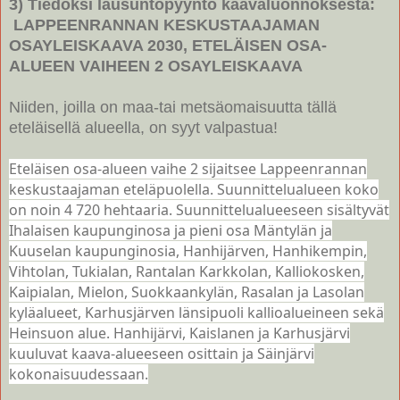
3) Tiedoksi lausuntopyyntö kaavaluonnoksesta:
LAPPEENRANNAN KESKUSTAAJAMAN
OSAYLEISKAAVA 2030, ETELÄISEN OSA-
ALUEEN VAIHEEN 2 OSAYLEISKAAVA
Niiden, joilla on maa-tai metsäomaisuutta tällä
eteläisellä alueella, on syyt valpastua!
Eteläisen osa-alueen vaihe 2 sijaitsee Lappeenrannan
keskustaajaman eteläpuolella. Suunnittelualueen koko
on noin 4 720 hehtaaria. Suunnittelualueeseen sisältyvät
Ihalaisen kaupunginosa ja pieni osa Mäntylän ja
Kuuselan kaupunginosia, Hanhijärven, Hanhikempin,
Vihtolan, Tukialan, Rantalan Karkkolan, Kalliokosken,
Kaipialan, Mielon, Suokkaankylän, Rasalan ja Lasolan
kyläalueet, Karhusjärven länsipuoli kallioalueineen sekä
Heinsuon alue. Hanhijärvi, Kaislanen ja Karhusjärvi
kuuluvat kaava-alueeseen osittain ja Säinjärvi
kokonaisuudessaan.