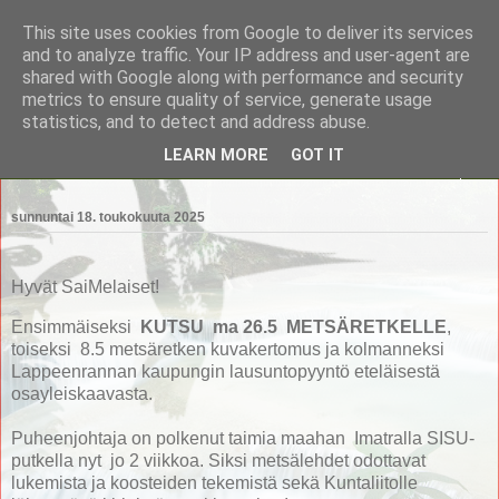
This site uses cookies from Google to deliver its services
Saimaan Metsänomistajat
and to analyze traffic. Your IP address and user-agent are
shared with Google along with performance and security
metrics to ensure quality of service, generate usage
Saimaan Metsänomistajat
statistics, and to detect and address abuse.
LEARN MORE
GOT IT
▼
sunnuntai 18. toukokuuta 2025
Hyvät SaiMelaiset!
Ensimmäiseksi
KUTSU ma 26.5 METSÄRETKELLE
,
toiseksi 8.5 metsäretken kuvakertomus ja kolmanneksi
Lappeenrannan kaupungin lausuntopyyntö eteläisestä
osayleiskaavasta.
Puheenjohtaja on polkenut taimia maahan Imatralla SISU-
putkella nyt jo 2 viikkoa. Siksi metsälehdet odottavat
lukemista ja koosteiden tekemistä sekä Kuntaliitolle