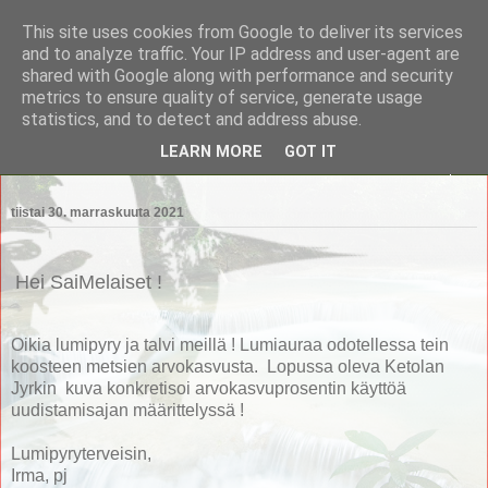
This site uses cookies from Google to deliver its services
Saimaan Metsänomistajat
and to analyze traffic. Your IP address and user-agent are
shared with Google along with performance and security
metrics to ensure quality of service, generate usage
Saimaan Metsänomistajat
statistics, and to detect and address abuse.
LEARN MORE
GOT IT
▼
tiistai 30. marraskuuta 2021
Hei SaiMelaiset !
Oikia lumipyry ja talvi meillä ! Lumiauraa odotellessa tein
koosteen metsien arvokasvusta. Lopussa oleva Ketolan
Jyrkin kuva konkretisoi arvokasvuprosentin käyttöä
uudistamisajan määrittelyssä !
Lumipyryterveisin,
Irma, pj