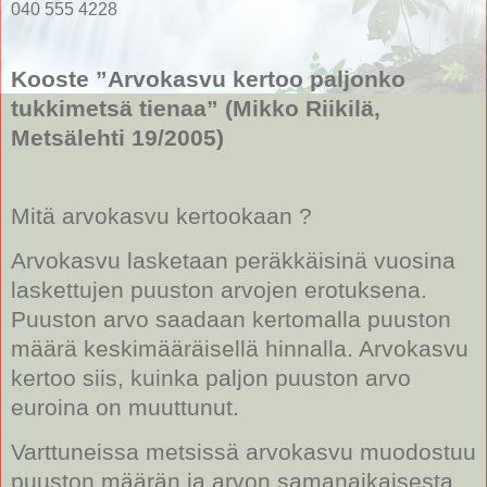
040 555 4228
Kooste ”Arvokasvu kertoo paljonko
tukkimetsä tienaa” (Mikko Riikilä,
Metsälehti 19/2005)
Mitä arvokasvu kertookaan ?
Arvokasvu lasketaan peräkkäisinä vuosina
laskettujen puuston arvojen erotuksena.
Puuston arvo saadaan kertomalla puuston
määrä keskimääräisellä hinnalla. Arvokasvu
kertoo siis, kuinka paljon puuston arvo
euroina on muuttunut.
Varttuneissa metsissä arvokasvu muodostuu
puuston määrän ja arvon samanaikaisesta