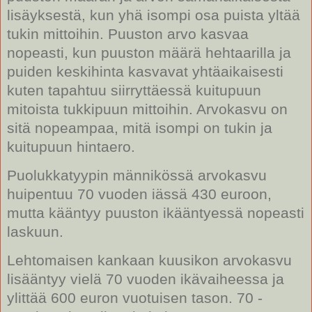
lisäyksestä, kun yhä isompi osa puista yltää
tukin mittoihin. Puuston arvo kasvaa
nopeasti, kun puuston määrä hehtaarilla ja
puiden keskihinta kasvavat yhtäaikaisesti
kuten tapahtuu siirryttäessä kuitupuun
mitoista tukkipuun mittoihin. Arvokasvu on
sitä nopeampaa, mitä isompi on tukin ja
kuitupuun hintaero.
Puolukkatyypin männikössä arvokasvu
huipentuu 70 vuoden iässä 430 euroon,
mutta kääntyy puuston ikääntyessä nopeasti
laskuun.
Lehtomaisen kankaan kuusikon arvokasvu
lisääntyy vielä 70 vuoden ikävaiheessa ja
ylittää 600 euron vuotuisen tason. 70 -