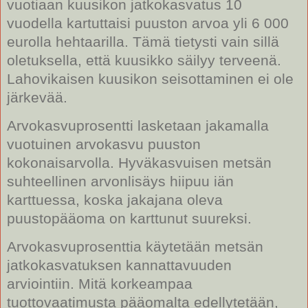
vuotiaan kuusikon jatkokasvatus 10
vuodella kartuttaisi puuston arvoa yli 6 000
eurolla hehtaarilla. Tämä tietysti vain sillä
oletuksella, että kuusikko säilyy terveenä.
Lahovikaisen kuusikon seisottaminen ei ole
järkevää.
Arvokasvuprosentti lasketaan jakamalla
vuotuinen arvokasvu puuston
kokonaisarvolla. Hyväkasvuisen metsän
suhteellinen arvonlisäys hiipuu iän
karttuessa, koska jakajana oleva
puustopääoma on karttunut suureksi.
Arvokasvuprosenttia käytetään metsän
jatkokasvatuksen kannattavuuden
arviointiin. Mitä korkeampaa
tuottovaatimusta pääomalta edellytetään,