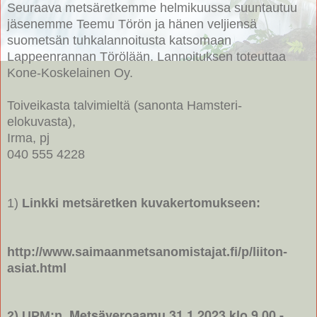
Seuraava metsäretkemme helmikuussa suuntautuu
jäsenemme Teemu Törön ja hänen veljiensä
suometsän tuhkalannoitusta katsomaan
Lappeenrannan Törölään. Lannoituksen toteuttaa
Kone-Koskelainen Oy.
Toiveikasta talvimieltä (sanonta Hamsteri-
elokuvasta),
Irma, pj
040 555 4228
1)
Linkki metsäretken kuvakertomukseen:
http://www.saimaanmetsanomistajat.fi/p/liiton-
asiat.html
Metsäveroaamu 31.1.2023 klo 9.00 -
2) UPM:n