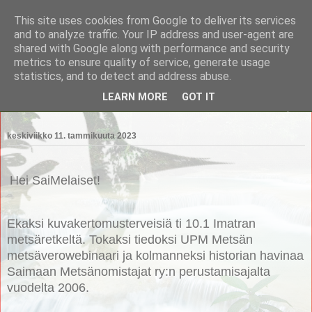
This site uses cookies from Google to deliver its services
Saimaan Metsänomistajat
and to analyze traffic. Your IP address and user-agent are
shared with Google along with performance and security
metrics to ensure quality of service, generate usage
Saimaan Metsänomistajat
statistics, and to detect and address abuse.
LEARN MORE
GOT IT
▼
keskiviikko 11. tammikuuta 2023
Hei SaiMelaiset!
Ekaksi kuvakertomusterveisiä ti 10.1 Imatran
metsäretkeltä. Tokaksi tiedoksi UPM Metsän
metsäverowebinaari ja kolmanneksi historian havinaa
Saimaan Metsänomistajat ry:n perustamisajalta
vuodelta 2006.