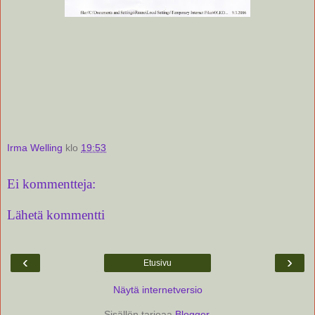
Irma Welling
klo
19:53
Ei kommentteja:
Lähetä kommentti
‹
›
Etusivu
Näytä internetversio
Sisällön tarjoaa
Blogger
.