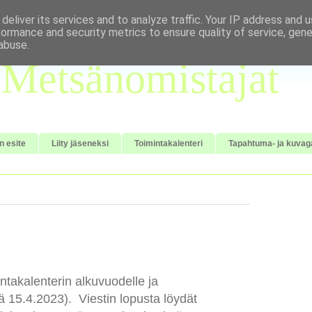
deliver its services and to analyze traffic. Your IP address and 
formance and security metrics to ensure quality of service, gen
abuse.
Metsänomistajat
n esite
Liity jäseneksi
Toimintakalenteri
Tapahtuma- ja kuvaga
intakalenterin alkuvuodelle ja
 15.4.2023). Viestin lopusta löydät