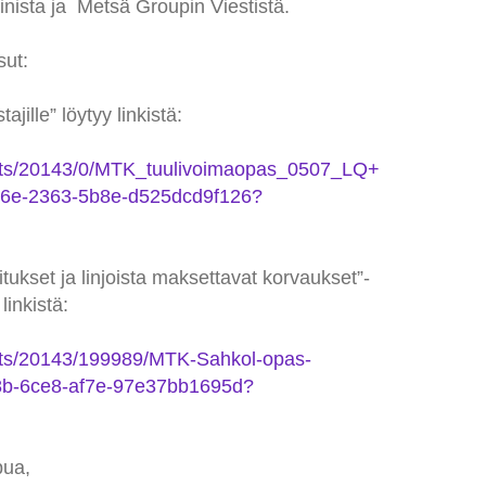
inista ja Metsä Groupin Viestistä.
sut:
ille” löytyy linkistä:
ents/20143/0/MTK_tuulivoimaopas_0507_LQ+
6e-2363-5b8e-d525dcd9f126?
itukset ja linjoista maksettavat korvaukset”-
linkistä:
nts/20143/199989/MTK-Sahkol-opas-
8b-6ce8-af7e-97e37bb1695d?
pua,