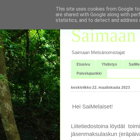
This site uses cookies from Google to 
are shared with Google along with per
statistics, and to detect and address 
Saimaan 
Saimaan Metsänomistajat
Etusivu
Yhdistys
SaiMe
Palvelupankki
keskiviikko 22. maaliskuuta 2023
Hei SaiMelaiset!
Liitetiedostoina löydät toim
jäsenmaksulaskun (eräpäivä