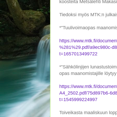
koosteita Metsälehti Makasi
Tiedoksi myös MTK:n julkai
*”Tuulivoimaopas maanomistaj
https://www.mtk.fi/docum
%281%29.pdf/a9ec980c-d8
t=1657013499722
*”Sähkölinjijen lunastustoim
opas maanomistajille löytyy 
https://www.mtk.fi/docume
A4_2502.pdf/75d897b6-6d
t=1545999224997
Toiveikasta maaliskuun lop