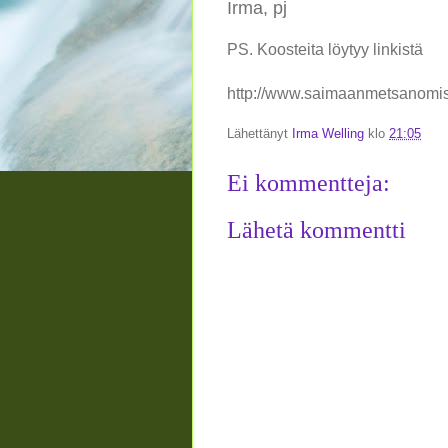
Irma, pj
PS. Koosteita löytyy linkistä
http://www.saimaanmetsanomist
Lähettänyt
Irma Welling
klo
21:05
Ei kommentteja:
Lähetä kommentti