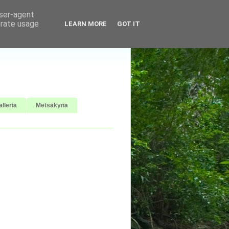
user-agent
erate usage
LEARN MORE
GOT IT
lleria
Metsäkynä