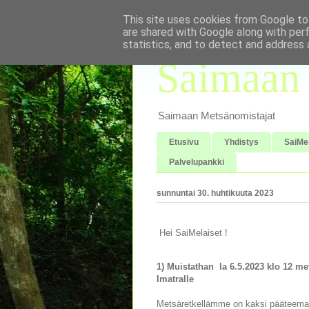
This site uses cookies from Google to 
are shared with Google along with per
statistics, and to detect and address 
Saimaan 
Saimaan Metsänomistajat
Etusivu
Yhdistys
SaiMe
Palvelupankki
sunnuntai 30. huhtikuuta 2023
Hei SaiMelaiset !
1) Muistathan la 6.5.2023 klo 12 
Imatralle
Metsäretkellämme on kaksi pääteema