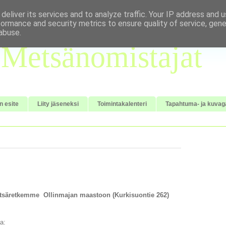
deliver its services and to analyze traffic. Your IP address and 
formance and security metrics to ensure quality of service, gen
abuse.
Metsänomistajat
n esite
Liity jäseneksi
Toimintakalenteri
Tapahtuma- ja kuvaga
metsäretkemme Ollinmajan maastoon (Kurkisuontie 262)
a: