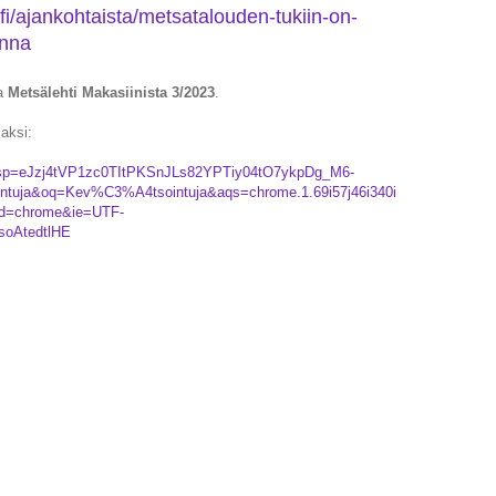
fi/ajankohtaista/metsatalouden-tukiin-on-
onna
a
Metsälehti Makasiinista 3/2023
.
aksi:
_ssp=eJzj4tVP1zc0TItPKSnJLs82YPTiy04tO7ykpDg_M6-
ja&oq=Kev%C3%A4tsointuja&aqs=chrome.1.69i57j46i340i
eid=chrome&ie=UTF-
0soAtedtlHE