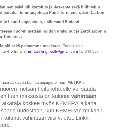
äminen sekä hiilikartoitus ja -laskenta sekä hiilinielun
lisuudet, toimitusjohtaja Panu Torniainen, ZertiCarbon
ntija Lauri Lappalainen, Lallemand Finland
eessa nuoren metsän hoidon urakoinut ja ZertiCarbonin
u Tonterista
ileipiä sekä paistamme makkaraa
. Tarjoiluiden
än
to 4.5
Irmalle,
irmawelling.iwell@gmail.com
tai 040 555
n määräaikaisen kannustinjärjestelmän
METKAn
 nuoren metsän hoitokohteelle voi saada
isen tuen maksusta on kulunut
vähintään
n aikaraja koskee myös KEMERA-aikana
siis saada uudestaan, kun KEMERAn mukaan
kulunut vähintään viisi vuotta. Linkki
een: