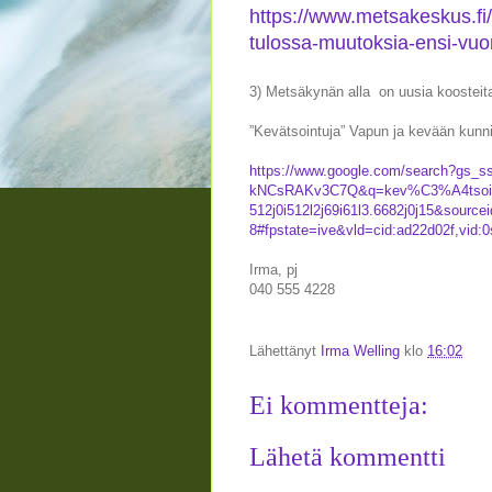
https://www.metsakeskus.fi/
tulossa-muutoksia-ensi-vu
3) Metsäkynän alla on uusia koosteit
”Kevätsointuja” Vapun ja kevään kunni
https://www.google.com/search?gs
kNCsRAKv3C7Q&q=kev%C3%A4tsointu
512j0i512l2j69i61l3.6682j0j15&sourc
8#fpstate=ive&vld=cid:ad22d02f,vid:
Irma, pj
040 555 4228
Lähettänyt
Irma Welling
klo
16:02
Ei kommentteja:
Lähetä kommentti