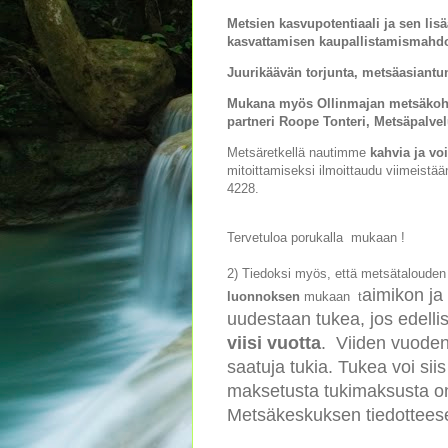
Metsien kasvupotentiaali ja sen lisä
kasvattamisen kaupallistamismahdol
Juurikäävän torjunta, metsäasiantu
Mukana myös Ollinmajan metsäkoht
partneri Roope Tonteri, Metsäpalvel
Metsäretkellä nautimme
kahvia ja vo
mitoittamiseksi ilmoittaudu viimeistä
4228.
Tervetuloa porukalla mukaan !
2) Tiedoksi myös, että metsätaloude
aimikon ja
luonnoksen
mukaan t
uudestaan tukea, jos edell
viisi vuotta
. Viiden vuode
saatuja tukia. Tukea voi 
maksetusta tukimaksusta on 
Metsäkeskuksen tiedottees