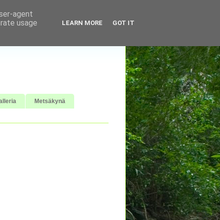
user-agent
erate usage
LEARN MORE
GOT IT
lleria
Metsäkynä