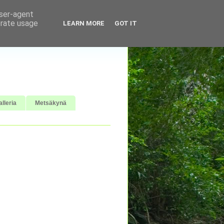
user-agent
erate usage
LEARN MORE
GOT IT
lleria
Metsäkynä