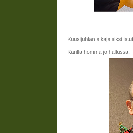
Kuusijuhlan alkajaisiksi istut
Karilla homma jo hallussa: