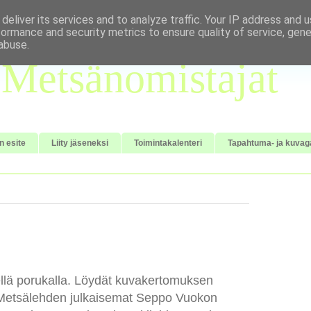
deliver its services and to analyze traffic. Your IP address and 
formance and security metrics to ensure quality of service, gen
abuse.
Metsänomistajat
n esite
Liity jäseneksi
Toimintakalenteri
Tapahtuma- ja kuvaga
llä porukalla. Löydät kuvakertomuksen
 Metsälehden julkaisemat Seppo Vuokon