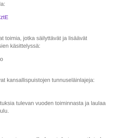
la:
WztE
at toimia, jotka säilyttävät ja lisäävät
ien käsittelyssä:
go
vat kansallispuistojen tunnuseläinlajeja:
atuksia tulevan vuoden toiminnasta ja laulaa
ulu.