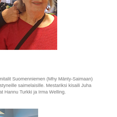
in mitalit Suomenniemen (Mhy Mänty-Saimaan)
yneille saimelaisille. Mestariksi kisaili Juha
vat Hannu Turkki ja Irma Welling.