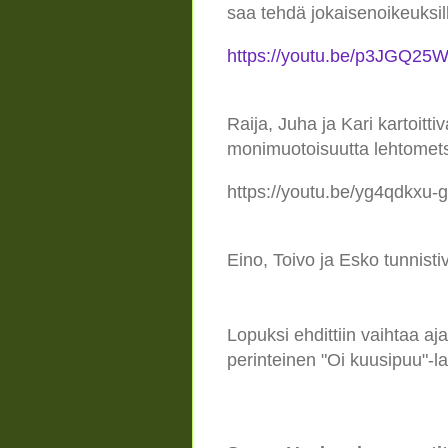
saa tehdä jokaisenoikeuksil
https://youtu.be/p3JGQ25
Raija, Juha ja Kari kartoittiv
monimuotoisuutta lehtomets
https://youtu.be/yg4qdkxu-
Eino, Toivo ja Esko tunnisti
Lopuksi ehdittiin vaihtaa aj
perinteinen "Oi kuusipuu"-la