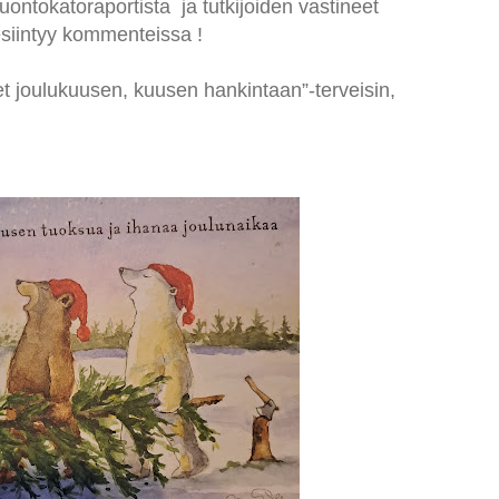
ontokatoraportista ja tutkijoiden vastineet
esiintyy kommenteissa !
t joulukuusen, kuusen hankintaan”-terveisin,